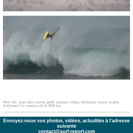
Mots clés :
juan carlos noyola
,
jaibØ
,
mexique
,
colima
,
michoacán
,
oaxaca
,
zicatela
,
bodyboard
| Ce contenu a été lu 3008 fois.
Envoyez-nous vos photos, vidéos, actualités à l'adresse
suivante
contact@surf-report.com