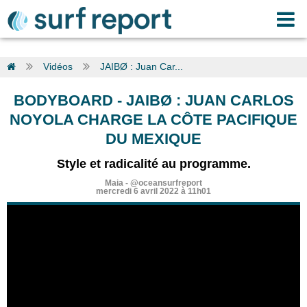
Vidéos
JAIBØ : Juan Car...
BODYBOARD
-
JAIBØ : JUAN CARLOS
NOYOLA CHARGE LA CÔTE PACIFIQUE
DU MEXIQUE
Style et radicalité au programme.
Maia
-
@oceansurfreport
mercredi 6 avril 2022 à 11h01