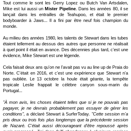
Tout comme le sont les Gerry Lopez ou Butch Van Artsdalen,
Mike est lui aussi un
Mister Pipeline
. Dans les années 80, il se
lançait dans les entrailles de Teahupoo, et était le premier
bodyboarder à Jaws... Il a fini par être neuf fois champion du
monde.
Au milieu des années 1980, les talents de Stewart dans les tubes
étaient tellement au dessus des autres que personne ne réalisait
à quel point il était en avance. Des décennies plus tard, c'est une
évidence, Mike Stewart est une légende.
Cela faisait deux ans qu'on ne l'avait pas vu au line up de Praia do
Norte. C'était en 2016, et c'est une expérience que Stewart n'a
pas oubliée. Le 13 octobre la houle était géante, la tempête
tropicale Leslie frappait le célèbre canyon sous-marin du
Portugal...
"À mon avis, les choses étaient telles que si je ne pouvais pas
pagayer, je ne devrais probablement pas essayer de gérer les
conditions",
a déclaré Stewart à SurferToday.
"Cette session m'a
pris deux ou trois fois plus longtemps que la précédente session
de Nazaré. C'était aussi décourageant d'être repoussé après