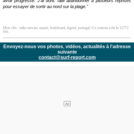
avoir progressé. J'ai donc failli abandonner à plusieurs reprises
pour essayer de sortir au nord sur la plage."
Mots clés :
mike stewart
,
nazaré
,
bodyboard
,
legend
,
portugal
| Ce contenu a été lu 12772
fois.
Envoyez-nous vos photos, vidéos, actualités à l'adresse
suivante
contact@surf-report.com