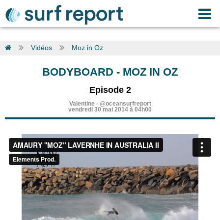
Vidéos
Moz in Oz
BODYBOARD
-
MOZ IN OZ
Episode 2
Valentine
-
@oceansurfreport
vendredi 30 mai 2014 à 04h00