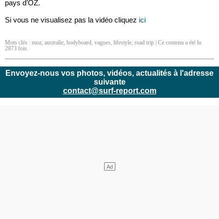
pays d’OZ.
Si vous ne visualisez pas la vidéo cliquez
ici
Mots clés :
moz
,
australie
,
bodyboard
,
vagues
,
lifestyle
,
road trip
| Ce contenu a été lu
2873 fois.
Envoyez-nous vos photos, vidéos, actualités à l'adresse
suivante
contact@surf-report.com