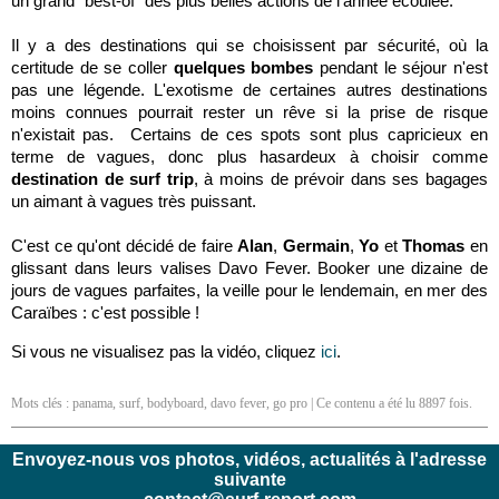
un grand "best-of" des plus belles actions de l'année écoulée.
Il y a des destinations qui se choisissent par sécurité, où la
certitude de se coller
quelques bombes
pendant le séjour n'est
pas une légende. L'exotisme de certaines autres destinations
moins connues pourrait rester un rêve si la prise de risque
n'existait pas. Certains de ces spots sont plus capricieux en
terme de vagues, donc plus hasardeux à choisir comme
destination de surf trip
, à moins de prévoir dans ses bagages
un aimant à vagues très puissant.
C'est ce qu'ont décidé de faire
Alan
,
Germain
,
Yo
et
Thomas
en
glissant dans leurs valises Davo Fever. Booker
une dizaine de
jours de vagues parfaites,
la veille pour le lendemain,
en mer des
Caraïbes : c'est possible !
Si vous ne visualisez pas la vidéo, cliquez
ici
.
Mots clés :
panama
,
surf
,
bodyboard
,
davo fever
,
go pro
| Ce contenu a été lu 8897 fois.
Envoyez-nous vos photos, vidéos, actualités à l'adresse
suivante