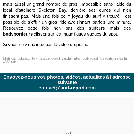
mais aussi un grand nombre de pros. Impossible sans l’aide du
local d’atteindre Skeleton Bay, derrière ses dunes qui n’en
finissent pas. Mais une fois ce «
joyau du surf
» trouvé il est
possible de s'offrir un gros ride avoisinnant parfois une minute.
Retrouvez cette fois non pas des surfeurs mais des
bodybordeurs
glisser sur les magnifiques vagues du spot.
Si vous ne visualisez pas la vidéo cliquez
ici
Mots clés :
skeleton bay
,
namibie
,
desert
,
gauche
,
tubes
,
bodyboard
| Ce contenu a été lu
4838 fois.
Envoyez-nous vos photos, vidéos, actualités à l'adresse
suivante
contact@surf-report.com