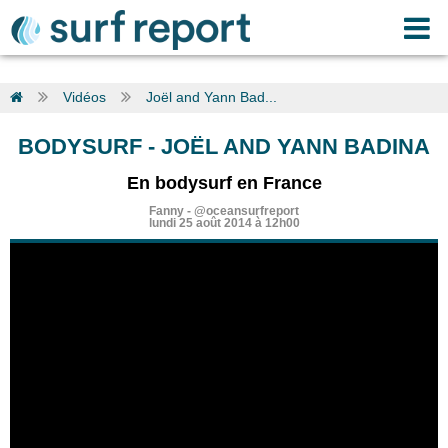
Vidéos
Joël and Yann Bad...
BODYSURF
-
JOËL AND YANN BADINA
En bodysurf en France
Fanny
-
@oceansurfreport
lundi 25 août 2014 à 12h00