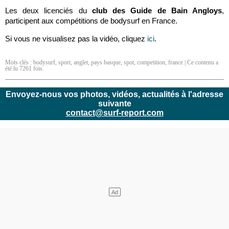
Les deux licenciés du
club des Guide de Bain Angloys
,
participent aux compétitions de bodysurf en France.
Si vous ne visualisez pas la vidéo, cliquez
ici
.
Mots clés :
bodysurf
,
sport
,
anglet
,
pays basque
,
spot
,
competition
,
france
| Ce contenu a
été lu 7261 fois.
Envoyez-nous vos photos, vidéos, actualités à l'adresse
suivante
contact@surf-report.com