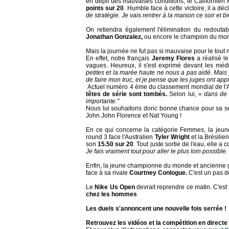
en dépit des mauvaises conditions, le Californien 
points sur 20
. Humble face à cette victoire, il a décl
de stratégie. Je vais rentrer à la maison ce soir et b
On retiendra également l'élimination du redouta
Jonathan Gonzalez,
ou encore le champion du mon
Mais la journée ne fut pas si mauvaise pour le tou
En effet, notre français
Jeremy Flores
a réalisé l
vagues. Heureux, il s'est exprimé devant les mé
petites et la marée haute ne nous a pas aidé. Mais 
de faire mon truc, et je pense que les juges ont app
Actuel numéro 4 ème du classement mondial de l'
têtes de série sont tombés.
Selon lui,
« dans de t
importante."
Nous lui souhaitons donc bonne chance pour sa sér
John John Florence et Nat Young !
En ce qui concerne la catégorie Femmes, la jeu
round 3 face l'Australien
Tyler Wright
et la Brésili
son
15.50 sur 20
. Tout juste sortie de l'eau, elle 
Je fais vraiment tout pour aller le plus loin possible.
Enfin, la jeune championne du monde et ancienne
face à sa rivale
Courtney Conlogue.
C'est un pas de
Le
Nike Us Open
devrait reprendre ce matin. C'est
chez les hommes
Les duels s'annoncent une nouvelle fois serrée !
Retrouvez les vidéos et la compétition en directe