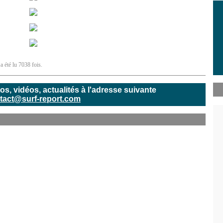
a été lu 7038 fois.
, vidéos, actualités à l'adresse suivante
tact@surf-report.com