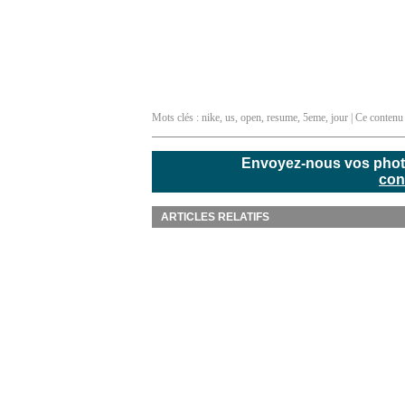
Mots clés :
nike
,
us
,
open
,
resume
,
5eme
,
jour
| Ce contenu 
Envoyez-nous vos photos
con
ARTICLES RELATIFS