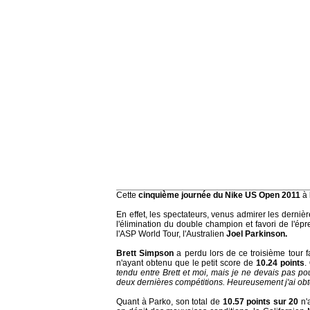
Cette
cinquième journée du Nike US Open 2011
à
En effet, les spectateurs, venus admirer les derniè
l'élimination du double champion et favori de l'ép
l'ASP World Tour, l'Australien
Joel Parkinson.
Brett Simpson
a perdu lors de ce troisième tour f
n'ayant obtenu que le petit score de
10.24 points
.
tendu entre Brett et moi, mais je ne devais pas po
deux dernières compétitions. Heureusement j'ai obt
Quant à Parko,
son total de
10.57 points sur 20
n'