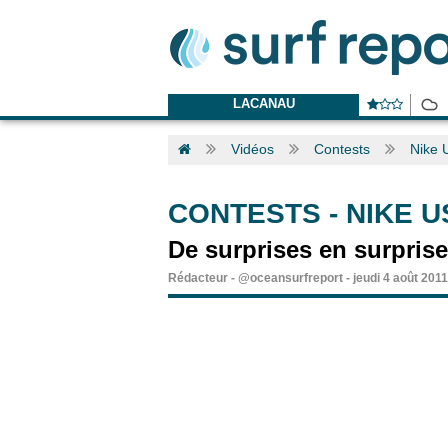
LACANAU
Vidéos
Contests
Nike 
CONTESTS
-
NIKE U
De surprises en surprise
Rédacteur
-
@oceansurfreport
-
jeudi 4 août 201