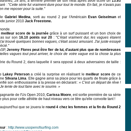
Martinez
,
28 ans, a terminé premier de son heat après avoir scoré un
13.93
aré : "
Cette série fut vraiment dure pour tout le monde. En fait, je n'avais pas
ien me reposer pour la suite."
ble
Gabriel Medina
, sorti au round 2 par l'Américain
Evan Geiselman
et
de junior 2010
Jack Freestone.
t monde.
e
meilleur score de la journée
grâce à un surf puissant et un bon choix de
dias sur son
16.10 points sur 20
: "
C'était vraiment dur, les vagues étaient
j'ai trouvé quelques bonnes vagues, c'était assez amusant. J'ai juste essayé
récié."
ASP,
Jeremy Flores peut être fier de lui, d'autant plus que de nombreuses
elles vagues tout peut arriver, le choix de votre vague est la chose la plus
ie du Round 2, dans laquelle il sera opposé à deux adversaires de taille :
ne
Lakey Peterson
a créé la surprise en réalisant le
meilleur score
de ce
enne
Silvana Lima
. Elle gagne ainsi sa place pour les quarts de finale grâce à
a confié son enthousiasme à la presse en déclarant :
« C'est un départ de rêve !
 Je tente de tout faire avec le sourire. »
 gagnante de l'Us Open 2010,
Carissa Moore
, est sortie première de sa série
 plus pour cette athlète de haut niveau vers ce titre qu'elle convoite tant !
 aujourd'hui que se jouera le
round 4 chez les femmes et la fin du Round 2
 sur
:
http://www.usopenofsurfing.com