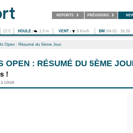
REPORTS
PRÉVISIONS
NE
21°C
HOULE :
1.0 m
VENT :
8 Km/h
BM :
04:02 - 16:29
Us Open : Résumé du 5ème Jour
S OPEN : RÉSUMÉ DU 5ÈME JOU
s !
1 à 12h28