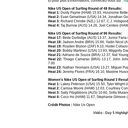
Et pour plus d'informations, connectez-vous sur :
ht
Nike US Open of Surfing Round of 48 Results:
Heat 1:
Dusty Payne (HAW) 15.93, Hizunome Better
Heat 2:
Evan Geiselman (USA) 14.34, Jonathan Gonz
Heat 3:
Richard Christie (NZL) 12.67, C.J. Hobgoo
Heat 4:
Taj Burrow (AUS) 14.26, Joel Centeio (HAW
Nike US Open of Surfing Round of 96 Results:
Heat 17:
Bede Durbidge (AUS) 13.37, Junior Faria 
Heat 18:
Jadson Andre (BRA) 15.66, Yadin Nicol (
Heat 19:
Royden Bryson (ZAF) 9.10, Hodei Collazo 
Heat 20:
Bobby Martinez (USA) 13.93, Wiggolly Da
Heat 21:
Adriano de Souza (BRA) 12.37, Nat Young 
Heat 22:
Thiago Camarao (BRA) 13.17, John John 
7.00
Heat 23:
Nathan Yeomans (USA) 13.27, Miguel Pupo
Heat 24:
Jeremy Flores (FRA) 16.10, Maxime Husce
Women's Nike US Open of Surfing Round 3 Resul
Heat 1:
Lakey Peterson (USA) 15.50, Tyler Wright (
Heat 2:
Carissa Moore (HAW) 12.03, Courtney Conl
Heat 3:
Sally Fitzgibbons (AUS) 10.60, Sofia Mulan
Heat 4:
Coco Ho (HAW) 11.67, Stephanie Gilmore 
Crédit Photos :
Nike Us Open
Vidéo - Day 5 Highlig