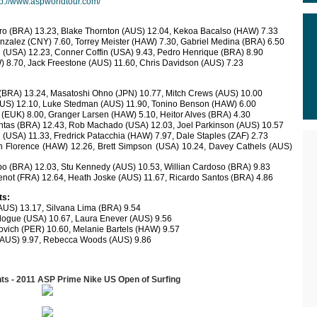
tp://www.aspworldtour.com/
o (BRA) 13.23, Blake Thornton (AUS) 12.04, Kekoa Bacalso (HAW) 7.33
alez (CNY) 7.60, Torrey Meister (HAW) 7.30, Gabriel Medina (BRA) 6.50
d (USA) 12.23, Conner Coffin (USA) 9.43, Pedro Henrique (BRA) 8.90
) 8.70, Jack Freestone (AUS) 11.60, Chris Davidson (AUS) 7.23
(BRA) 13.24, Masatoshi Ohno (JPN) 10.77, Mitch Crews (AUS) 10.00
AUS) 12.10, Luke Stedman (AUS) 11.90, Tonino Benson (HAW) 6.00
(EUK) 8.00, Granger Larsen (HAW) 5.10, Heitor Alves (BRA) 4.30
ntas (BRA) 12.43, Rob Machado (USA) 12.03, Joel Parkinson (AUS) 10.57
(USA) 11.33, Fredrick Patacchia (HAW) 7.97, Dale Staples (ZAF) 2.73
Florence (HAW) 12.26, Brett Simpson (USA) 10.24, Davey Cathels (AUS)
 (BRA) 12.03, Stu Kennedy (AUS) 10.53, Willian Cardoso (BRA) 9.83
not (FRA) 12.64, Heath Joske (AUS) 11.67, Ricardo Santos (BRA) 4.86
ts:
AUS) 13.17, Silvana Lima (BRA) 9.54
ogue (USA) 10.67, Laura Enever (AUS) 9.56
ovich (PER) 10.60, Melanie Bartels (HAW) 9.57
(AUS) 9.97, Rebecca Woods (AUS) 9.86
hts - 2011 ASP Prime Nike US Open of Surfing