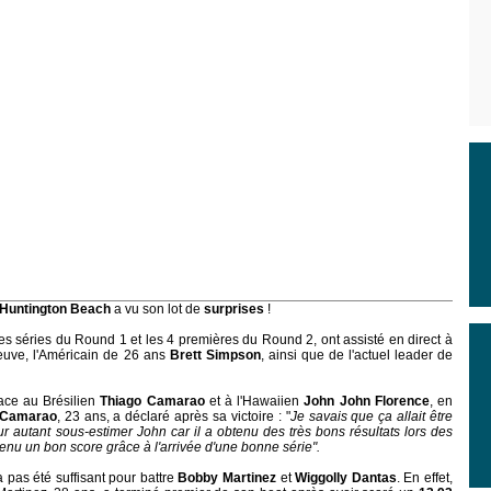
Huntington Beach
a vu son lot de
surprises
!
res séries du Round 1 et les 4 premières du Round 2, ont assisté en direct à
reuve, l'Américain de 26 ans
Brett Simpson
, ainsi que de l'actuel leader de
ace au Brésilien
Thiago Camarao
et à l'Hawaiien
John John Florence
, en
Camarao
, 23 ans, a déclaré après sa victoire : "
Je savais que ça allait être
ur autant sous-estimer John car il a obtenu des très bons résultats lors des
enu un bon score grâce à l'arrivée d'une bonne série".
a pas été suffisant pour battre
Bobby Martinez
et
Wiggolly Dantas
. En effet,