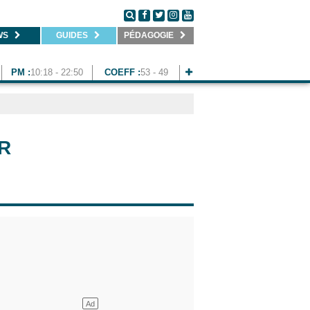
WS
GUIDES
PÉDAGOGIE
PM :
10:18 - 22:50
COEFF :
53 - 49
R