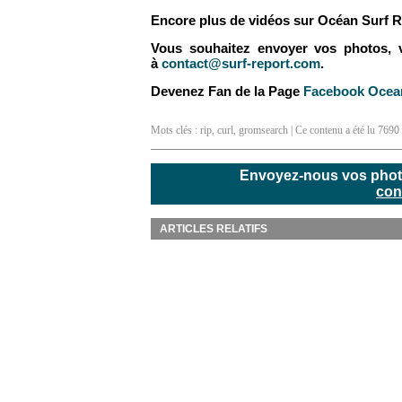
Encore plus de vidéos sur Océan Surf R
Vous souhaitez envoyer vos photos, vid
à
contact@surf-report.com
.
Devenez Fan de la Page
Facebook Ocean
Mots clés :
rip
,
curl
,
gromsearch
| Ce contenu a été lu 7690 
Envoyez-nous vos photos
con
ARTICLES RELATIFS