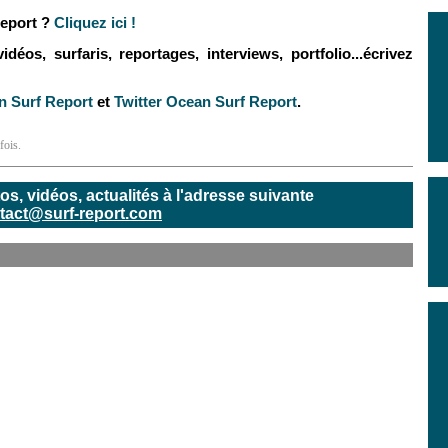
eport ?
Cliquez ici !
éos, surfaris, reportages, interviews, portfolio...écrivez
 Surf Report
et
Twitter Ocean Surf Report
.
fois.
, vidéos, actualités à l'adresse suivante
tact@surf-report.com