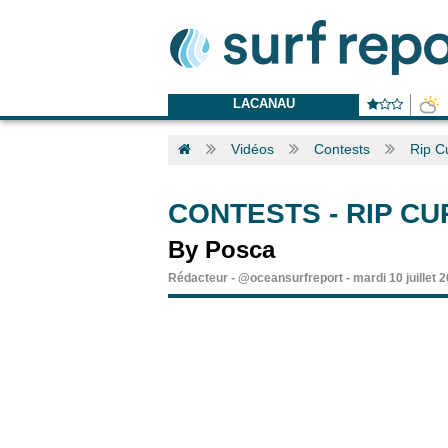
LACANAU
Vidéos
Contests
Rip C
CONTESTS
-
RIP C
By Posca
Rédacteur
-
@oceansurfreport
-
mardi 10 juillet 