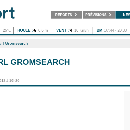
REPORTS
PRÉVISIONS
NE
25°C
HOULE :
0.6 m
VENT :
10 Km/h
BM :
07:44 - 20:30
url Gromsearch
URL GROMSEARCH
2012 à 10h20