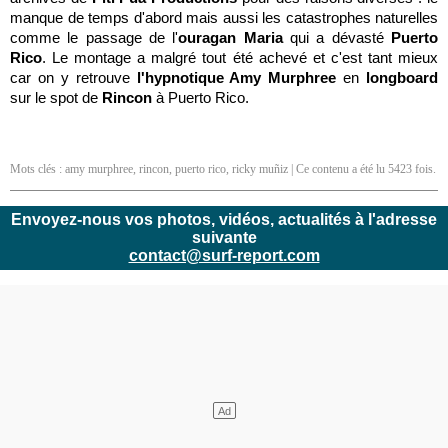
manque de temps d'abord mais aussi les catastrophes naturelles
comme le passage de l'
ouragan Maria
qui a dévasté
Puerto
Rico
. Le montage a malgré tout été achevé et c'est tant mieux
car on y retrouve
l'hypnotique Amy Murphree
en
longboard
sur le spot de
Rincon
à Puerto Rico.
Mots clés :
amy murphree
,
rincon
,
puerto rico
,
ricky muñiz
| Ce contenu a été lu 5423 fois.
Envoyez-nous vos photos, vidéos, actualités à l'adresse
suivante
contact@surf-report.com