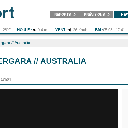
REPORTS
PRÉVISIONS
NE
28°C
HOULE :
0.4 m
VENT :
26 Km/h
BM :
05:03 - 17:41
rgara // Australia
ERGARA // AUSTRALIA
à 17h04