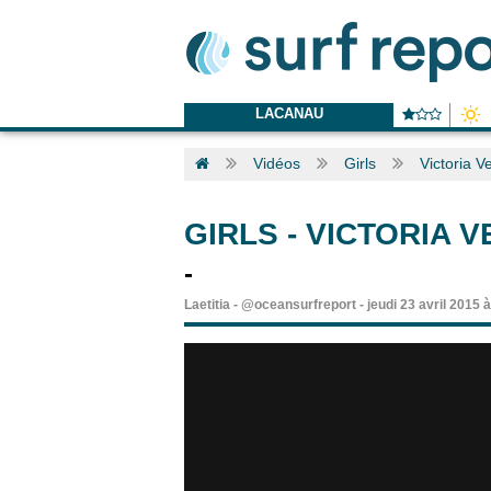
LACANAU
Vidéos
Girls
Victoria Ve
GIRLS
-
VICTORIA V
-
Laetitia
-
@oceansurfreport
-
jeudi 23 avril 2015 