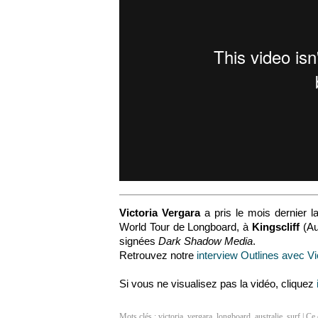
Victoria Vergara
a pris le mois dernier l
World Tour de Longboard, à
Kingscliff
(Au
signées
Dark Shadow Media
.
Retrouvez notre
interview Outlines avec Vic
Si vous ne visualisez pas la vidéo, cliquez
Mots clés :
victoria
,
vergara
,
longboard
,
australie
,
surf
| Ce 