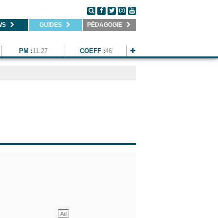
WS
GUIDES
PÉDAGOGIE
PM :
11:27
COEFF :
46