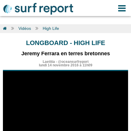
Vidéos
High Life
LONGBOARD
-
HIGH LIFE
Jeremy Ferrara en terres bretonnes
Laetitia
-
@oceansurfreport
lundi 14 novembre 2016 à 11h09