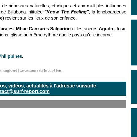
 de richesses naturelles, ethniques et aux multiples influences
 de Billabong intitulée
"Know The Feeling"
, la longboardeuse
e)
revient sur les lieux de son enfance.
Parajes
,
Mhae Canzares Salgarino
et les soeurs
Agudo
, Josie
sessions, glisse au même rythme que le pays qu'elle incarne.
Philippines
.
e
,
longboard
| Ce contenu a été lu 5354 fois.
, vidéos, actualités à l'adresse suivante
tact@surf-report.com