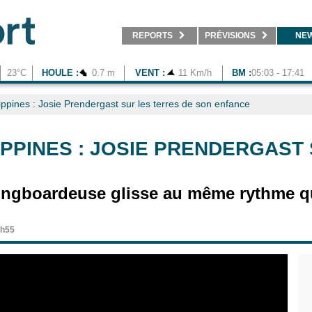
REPORTS
PRÉVISIONS
NE
23°C
HOULE :
0.7 m
VENT :
11 Km/h
BM :
05:03 - 17:41
lippines : Josie Prendergast sur les terres de son enfance
IPPINES : JOSIE PRENDERGAST
 longboardeuse glisse au même rythme qu
9h55