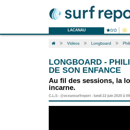
LACANAU
Vidéos
Longboard
Phi
LONGBOARD
-
PHIL
DE SON ENFANCE
Au fil des sessions, la
incarne.
C.L.S
-
@oceansurfreport
-
lundi 22 juin 2020 à 0