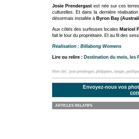
Josie Prendergast
est née sur ces terres
culturelles. Et dans la dernière réalisation
désormais installée à
Byron Bay (Australi
Aux côtés des surfeuses locales
Maricel 
fait le tour du propriétaire. Et au fil des 
Réalisation : Billabong Womens
Lire ou relire :
Destination du mois, les 
Mots clés :
josie prendergast
,
philippines
,
siargao
,
pacifiqu
Envoyez-nous vos photos
con
ARTICLES RELATIFS