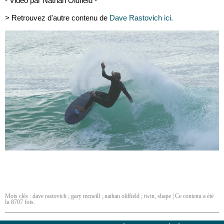
- Vidéo par Nathan Oldfield -
> Retrouvez d'autre contenu de
Dave Rastovich ici.
Mots clés :
dave rastovich ; gary mcneill ; nathan oldfield ; twin
,
shape
| Ce contenu a été
lu 8707 fois.