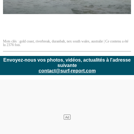
Mots clés :
gold coast
,
riverbreak
,
duranbah
,
nex south wales
,
australie
| Ce contenu a été
lu 2376 fois.
Envoyez-nous vos photos, vidéos, actualités à l'adresse
suivante
contact@surf-report.com