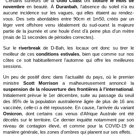
Certains surfeurs de la
Gold Coast
ont
clôturé le mois de
novembre
en beauté. À
Duranbah
, l'absence du soleil n'a eu
aucune incidence sur les vagues, qui elles étaient au rendez-
vous. Des sets abordables entre 90cm et 1m50, créés par un
léger vent offshore venu idéalement du sud-ouest la majeure
partie de la journée et une houle d'est d'à peine plus d'un mètre
(mais de 11 secondes de périodes correctes).
Sur le
riverbreak
de D-Bah, les locaux ont donc su tirer le
meilleur de ces
conditions estivales
, bien que comme sur nos
côtes ce soit habituellement l'automne qui offre les meilleures
sessions.
Un peu de positif donc dans l'actualité du pays, où le premier
ministre
Scott Morrison
a malheureusement annoncé la
suspension de la réouverture des frontières à l'international
.
Initialement prévue le 1er décembre, suite au passage du seuil
des 85% de la population australienne âgée de plus de 16 ans
vaccinée, celle-ci a été repoussée. En cause, l'arrivée du variant
Omicron
, dont certains cas venus d'Afrique Australe ont été
décelés sur le territoire. Ce dernier inquiète notamment par son
niveau de contagion élevé, et comme pour la COVID-19 de
manière générale, les zones d'ombres qui planent sur ses effets.