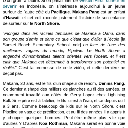
D'un grom à l'autre. Si on parlait hier de
Westen Hirst, surfeur en
devenir
en Indonésie, on s'intéresse aujourd'hui à un jeune
surfeur de l'autre côté du
Pacifique
.
Makana Pang
est un enfant
d'
Hawaii
, et cet edit raconte justement l'histoire de son enfance
de surfeur sur le
North Shore
.
"
Plongez dans les racines familiales de Makana à Oahu, dans
son groupe d'amis et dans ce que c'était que d'aller à l'école
[la
Sunset Beach Elementary School, ndlr]
en face de l'une des
meilleures vagues du monde, Pipeline. Le North Shore a
engendré d'innombrables talents orientés vers l'océan, et il est
clair que Makana est déterminé à transformer son potentiel en
réalité.
" C'est la promesse de cette vidéo, et cette dernière ne
déçoit pas.
Makana, 20 ans, est le fils d'un shapeur de renom,
Dennis Pang
.
Ce dernier a shapé des milliers de planches au fil des années, et
notamment travaillé aux côtés de Gerry Lopez chez Lightining
Bolt. Si le père est à l'atelier, le fils lui est à l'eau, et ce depuis qu'il
a 3 ans. Comme beaucoup de kids sur le North Shore, c'est
Pipeline sa vague de prédilection, et au fil des années il a appris à
y chopper quelques bombes. Peut-être même plus vite que
d'autres ? D'après
Koa Rothman
, Makana serait en bonne voie