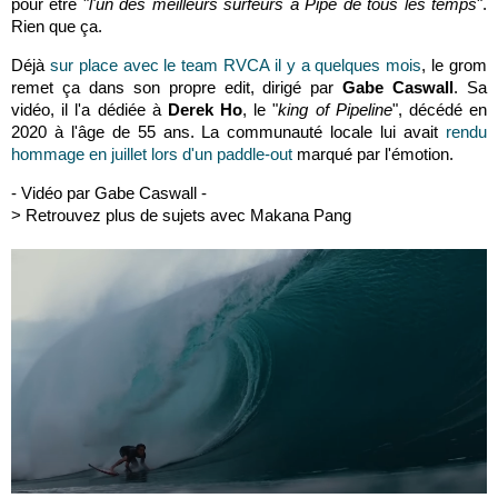
pour être "
l'un des meilleurs surfeurs à Pipe de tous les temps
".
Rien que ça.
Déjà
sur place avec le team RVCA il y a quelques mois
, le grom
remet ça dans son propre edit, dirigé par
Gabe Caswall
. Sa
vidéo, il l'a dédiée à
Derek Ho
, le "
king of Pipeline
", décédé en
2020 à l'âge de 55 ans. La communauté locale lui avait
rendu
hommage en juillet lors d'un paddle-out
marqué par l'émotion.
- Vidéo par Gabe Caswall -
> Retrouvez plus de sujets avec Makana Pang