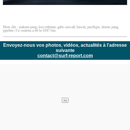
Mots clés :
makana pang
,
koa rothman
,
gabe caswall
,
hawaii
,
pacifique
,
dennis pang
,
pipeline
| Ce contenu a été lu 4347 fois.
Envoyez-nous vos photos, vidéos, actualités à l'adresse
suivante
contact@surf-report.com