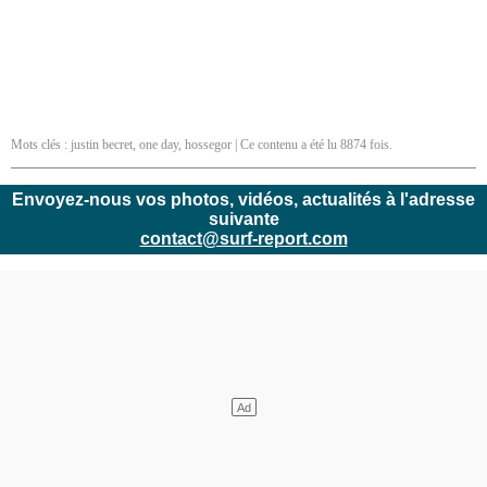
Mots clés :
justin becret
,
one day
,
hossegor
| Ce contenu a été lu 8874 fois.
Envoyez-nous vos photos, vidéos, actualités à l'adresse
suivante
contact@surf-report.com