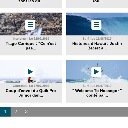
sont les qu...
Rou...
Interview | Le 12/09/2019
Surf | Le 16/08/2019
Tiago Carrique : "Ce n'est
Histoires d'Hawaï : Justin
pas...
Becret à...
Contests | Le 17/07/2019
Surf | Le 01/07/2019
Coup d'envoi du Quik Pro
'' Welcome To Hossegor ''
Junior dan...
conté par...
1
2
3