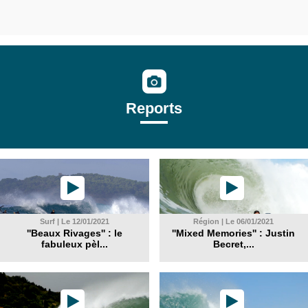
Reports
Surf | Le 12/01/2021
Région | Le 06/01/2021
''Beaux Rivages'' : le
''Mixed Memories'' : Justin
fabuleux pèl...
Becret,...