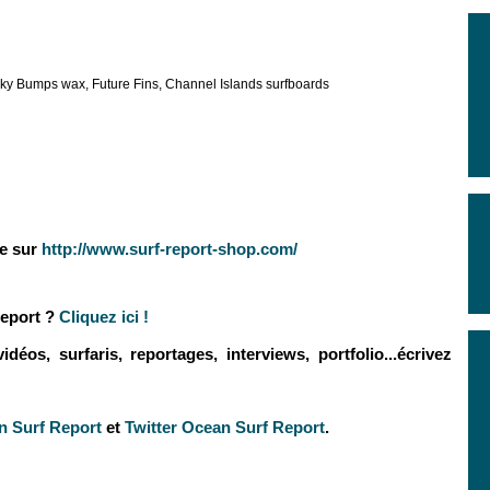
icky Bumps wax, Future Fins, Channel Islands surfboards
se sur
http://www.surf-report-shop.com/
eport ?
Cliquez ici !
éos, surfaris, reportages, interviews, portfolio...écrivez
 Surf Report
et
Twitter Ocean Surf Report
.