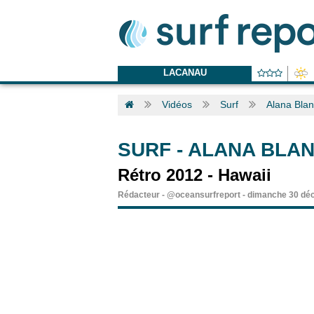
LACANAU
Vidéos
Surf
Alana Blan
SURF
-
ALANA BLAN
Rétro 2012 - Hawaii
Rédacteur
-
@oceansurfreport
-
dimanche 30 dé