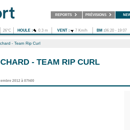
REPORTS
PRÉVISIONS
NE
26°C
HOULE :
0.3 m
VENT :
7 Km/h
BM :
06:20 - 19:07
chard - Team Rip Curl
CHARD - TEAM RIP CURL
cembre 2012 à 07h00