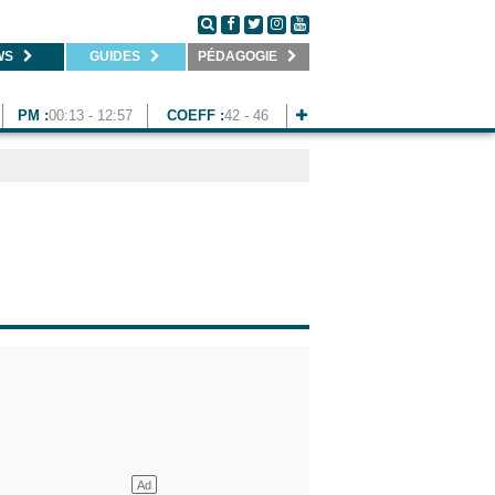
WS
GUIDES
PÉDAGOGIE
PM :
00:13 - 12:57
COEFF :
42 - 46