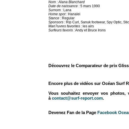
Nom : Alana Blanchard
Date de naissance :
5 mars 1990
Surnom :
Lana
Home spot :
Hanalei
Stance :
Regular
Sponsors :
Rip Curl, Sanuk footwear, Spy Optic, St
Man?uvres favorites :
les airs
Surfeurs favoris :
Andy et Bruce Irons
Découvrez le Comparateur de prix Glis
Encore plus de vidéos sur Océan Surf R
Vous souhaitez envoyer vos photos, vid
à
contact@surf-report.com
.
Devenez Fan de la Page
Facebook Ocean