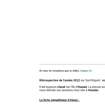
Si vous ne visualisez pas la vidéo,
cliquez ici
Rétrospective de l'année 2012
sur Surf-Report :
v
Il fait toujours
chaud
sur l'île d'
Hawaii.
La preuve ave
nous dévoile ses sessions chez elle à
Hanalei
.
La fiche signalétique d'Alana :