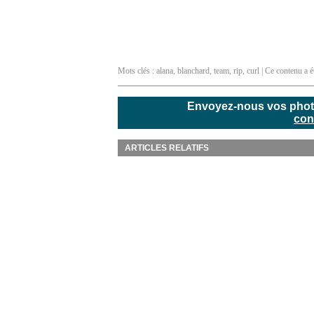
Mots clés :
alana
,
blanchard
,
team
,
rip
,
curl
| Ce contenu a é
Envoyez-nous vos photos
con
ARTICLES RELATIFS