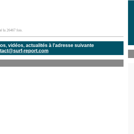
té lu 26467 fois.
, vidéos, actualités à l'adresse suivante
tact@surf-report.com