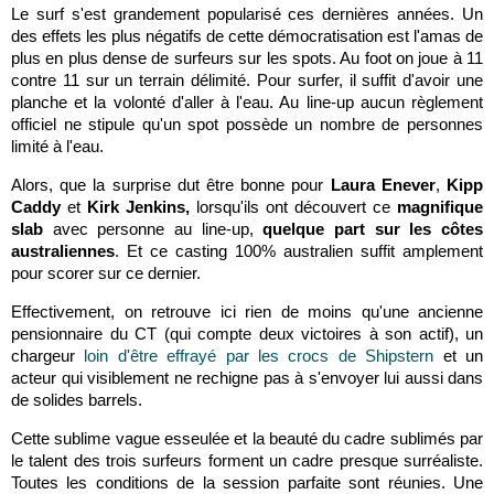
Le surf s'est grandement popularisé ces dernières années. Un
des effets les plus négatifs de cette démocratisation est l'amas de
plus en plus dense de surfeurs sur les spots. Au foot on joue à 11
contre 11 sur un terrain délimité. Pour surfer, il suffit d'avoir une
planche et la volonté d'aller à l'eau. Au line-up aucun règlement
officiel ne stipule qu'un spot possède un nombre de personnes
limité à l'eau.
Alors, que la surprise dut être bonne pour
Laura Enever
,
Kipp
Caddy
et
Kirk Jenkins,
lorsqu'ils ont découvert ce
magnifique
slab
avec personne au line-up,
quelque part sur les côtes
australiennes
. Et ce casting 100% australien suffit amplement
pour scorer sur ce dernier.
Effectivement, on retrouve ici rien de moins qu'une ancienne
pensionnaire du CT (qui compte deux victoires à son actif), un
chargeur
loin d'être effrayé par les crocs de Shipstern
et un
acteur qui visiblement ne rechigne pas à s'envoyer lui aussi dans
de solides barrels.
Cette sublime vague esseulée et la beauté du cadre sublimés par
le talent des trois surfeurs forment un cadre presque surréaliste.
Toutes les conditions de la session parfaite sont réunies. Une