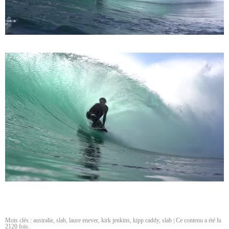
Mots clés :
australie
,
slab
,
laure enever
,
kirk jenkins
,
kipp caddy
,
slab
| Ce contenu a été lu
2120 fois.