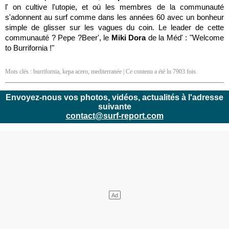
l' on cultive l'utopie, et où les membres de la communauté
s'adonnent au surf comme dans les années 60 avec un bonheur
simple de glisser sur les vagues du coin. Le leader de cette
communauté ? Pepe ?Beer', le
Miki Dora
de la Méd' : "Welcome
to Burrifornia !"
Mots clés :
burrifornia
,
kepa acero
,
mediterranée
| Ce contenu a été lu 7903 fois.
Envoyez-nous vos photos, vidéos, actualités à l'adresse
suivante
contact@surf-report.com