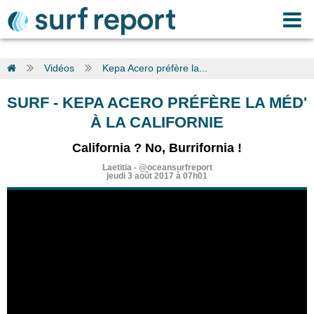
Vidéos
Kepa Acero préfère la...
SURF
-
KEPA ACERO PRÉFÈRE LA MÉD'
À LA CALIFORNIE
California ? No, Burrifornia !
Laetitia
-
@oceansurfreport
jeudi 3 août 2017 à 07h01