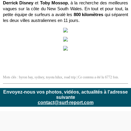
Derrick Disney
et
Toby Mossop
, à la recherche des meilleures
vagues sur la côte du New South Wales. En tout et pour tout, la
petite équipe de surfeurs a avalé les
800 kilomètres
qui séparent
les deux villes australiennes en 11 jours.
Mots clés :
byron bay
,
sydney
,
toyota hilux
,
road trip
| Ce contenu a été lu 6772 fois.
Envoyez-nous vos photos, vidéos, actualités à l'adresse
suivante
contact@surf-report.com