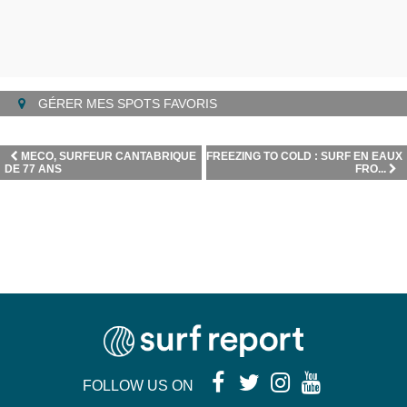
GÉRER MES SPOTS FAVORIS
MECO, SURFEUR CANTABRIQUE
FREEZING TO COLD : SURF EN EAUX
DE 77 ANS
FRO...
FOLLOW US ON