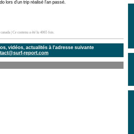
o lors d'un trip réalisé l'an passé.
,
canada
| Ce contenu a été lu 4065 fois.
, vidéos, actualités à l'adresse suivante
tact@surf-report.com