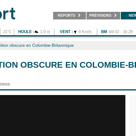
REPORTS
PRÉVISIONS
NE
21°C
HOULE :
1.0 m
VENT :
8 Km/h
BM :
04:02 - 16:29
tion obscure en Colombie-Britannique
TION OBSCURE EN COLOMBIE-B
 09h56