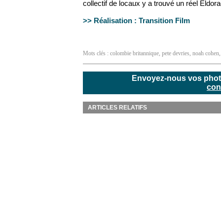
collectif de locaux y a trouvé un réel Eldorad
>> Réalisation : Transition Film
Mots clés :
colombie britannique
,
pete devries
,
noah cohen
Envoyez-nous vos photos
con
ARTICLES RELATIFS