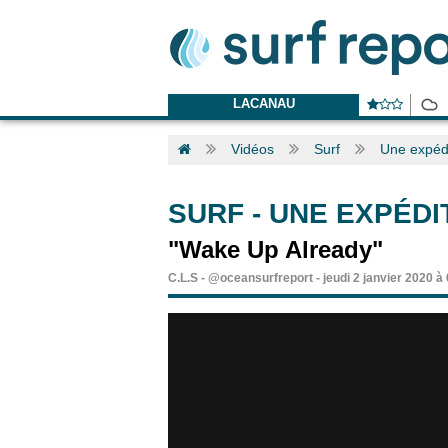
LACANAU
Vidéos
Surf
Une expédi
SURF
-
UNE EXPÉDI
"Wake Up Already"
C.L.S
-
@oceansurfreport
-
jeudi 2 janvier 2020 à