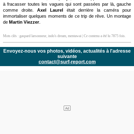
à fracasser toutes les vagues qui sont passées par là, gauche
comme droite.
Axel Laurel
était derrière la caméra pour
immortaliser quelques moments de ce trip de rêve. Un montage
de
Martin Viezzer
.
Mots clés :
gaspard larsonneur
,
indo's dream
,
mentawai
| Ce contenu a été lu 7875 fois.
Envoyez-nous vos photos, vidéos, actualités à l'adresse
suivante
contact@surf-report.com