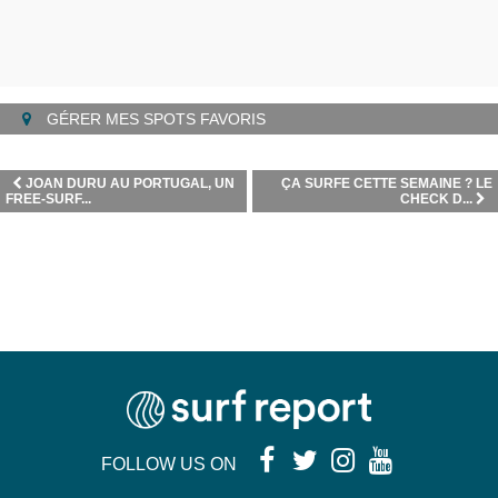
GÉRER MES SPOTS FAVORIS
JOAN DURU AU PORTUGAL, UN
ÇA SURFE CETTE SEMAINE ? LE
FREE-SURF...
CHECK D...
FOLLOW US ON