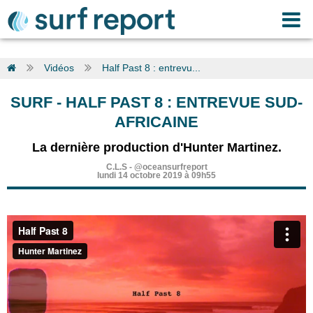
Vidéos
Half Past 8 : entrevu...
SURF
-
HALF PAST 8 : ENTREVUE SUD-
AFRICAINE
La dernière production d'Hunter Martinez.
C.L.S
-
@oceansurfreport
lundi 14 octobre 2019 à 09h55