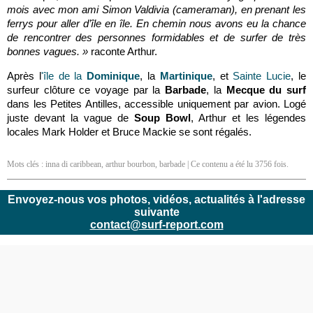
mois avec mon ami Simon Valdivia (cameraman), en prenant les
ferrys pour aller d’île en île. En chemin nous avons eu la chance
de rencontrer des personnes formidables et de surfer de très
bonnes vagues. »
raconte Arthur.
Après l
'île de la
Dominique
, la
Martinique
, et
Sainte Lucie
, le
surfeur clôture ce voyage par la
Barbade
, la
Mecque du surf
dans les Petites Antilles, accessible uniquement par avion. Logé
juste devant la vague de
Soup Bowl
, Arthur et
les légendes
locales Mark Holder et Bruce Mackie se sont régalés.
Mots clés :
inna di caribbean
,
arthur bourbon
,
barbade
| Ce contenu a été lu 3756 fois.
Envoyez-nous vos photos, vidéos, actualités à l'adresse
suivante
contact@surf-report.com