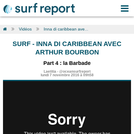
Vidéos
Inna di caribbean ave...
SURF
-
INNA DI CARIBBEAN AVEC
ARTHUR BOURBON
Part 4 : la Barbade
Laetitia
-
@oceansurfreport
lundi 7 novembre 2016 à 09h58