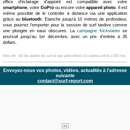
office d'éclairage d’appoint est compatible avec votre
smartphone
, votre
GoPro
ou encore votre
appareil photo
. Il est
même possible de le controler à distance via une application
grâce au
bluetooth
. Etanche jusqu’à 10 mètres de profondeur,
vous pourrez l’emporter pour la session de surf tardive comme
une plongée en eaux obscures. La
campagne Kickstarter
se
poursuit jusqu'au 1er décembre, avec un prix d'entrée à 35
dollars.
Mots clés :
life lite
,
lumière led
,
surf de nuit
,
jamie o'brien
| Ce contenu a été lu 12452 fois.
Envoyez-nous vos photos, vidéos, actualités à l'adresse
suivante
contact@surf-report.com