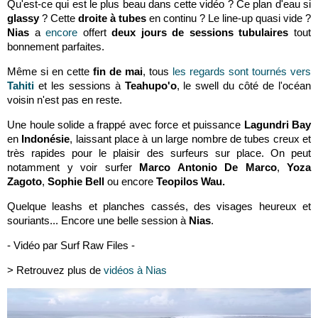
Qu'est-ce qui est le plus beau dans cette vidéo ? Ce plan d'eau si
glassy
? Cette
droite à tubes
en continu ? Le line-up quasi vide ?
Nias
a
encore
offert
deux jours de sessions tubulaires
tout
bonnement parfaites.
Même si en cette
fin de mai
, tous
les regards sont tournés vers
Tahiti
et les sessions à
Teahupo'o
, le swell du côté de l'océan
voisin n'est pas en reste.
Une houle solide a frappé avec force et puissance
Lagundri Bay
en
Indonésie
, laissant place à un large nombre de tubes creux et
très rapides pour le plaisir des surfeurs sur place. On peut
notamment y voir surfer
Marco Antonio De Marco
,
Yoza
Zagoto
,
Sophie Bell
ou encore
Teopilos Wau.
Quelque leashs et planches cassés, des visages heureux et
souriants... Encore une belle session à
Nias
.
- Vidéo par Surf Raw Files -
> Retrouvez plus de
vidéos à Nias