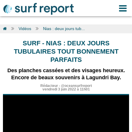
Vidéos
Nias : deux jours tub...
SURF
-
NIAS : DEUX JOURS
TUBULAIRES TOUT BONNEMENT
PARFAITS
Des planches cassées et des visages heureux.
Encore de beaux souvenirs à Lagundri Bay.
Rédacteur
-
@oceansurfreport
vendredi 3 juin 2022 à 11h01