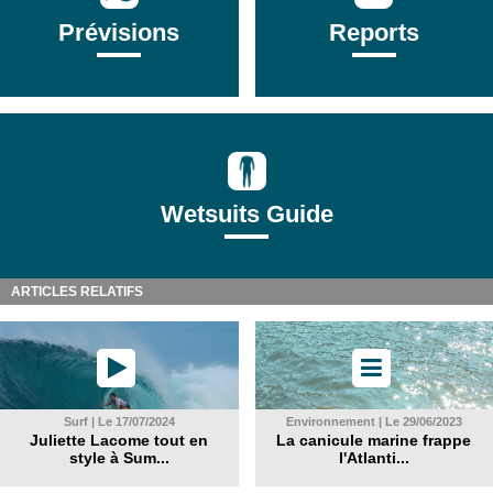
Prévisions
Reports
Wetsuits Guide
ARTICLES RELATIFS
Surf | Le 17/07/2024
Environnement | Le 29/06/2023
Juliette Lacome tout en
La canicule marine frappe
style à Sum...
l'Atlanti...