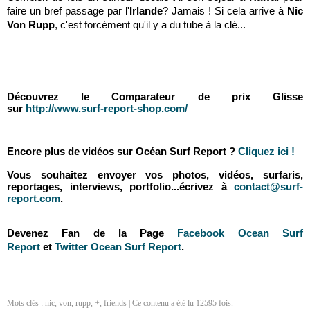
faire un bref passage par l'
Irlande
? Jamais ! Si cela arrive à
Nic
Von Rupp
, c'est forcément qu'il y a du tube à la clé...
Découvrez le Comparateur de prix Glisse
sur
http://www.surf-report-shop.com/
Encore plus de vidéos sur Océan Surf Report ?
Cliquez ici !
Vous souhaitez envoyer vos photos, vidéos, surfaris,
reportages, interviews, portfolio...écrivez à
contact@surf-
report.com
.
Devenez Fan de la Page
Facebook Ocean Surf
Report
et
Twitter Ocean Surf Report
.
Mots clés :
nic
,
von
,
rupp
,
+
,
friends
| Ce contenu a été lu 12595 fois.