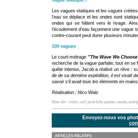
Les vagues statiques et les vagues créées
l'eau se déplace et les ondes sont statiqu
ondes qui se hâtent vers le rivage. Ainsi
l'écoulement d'eau façonnera une vague stat
contre-courant peut durer plusieurs minute
100 vagues
Le court-métrage
''The Wave We Choose'
recherche de la vague parfaite, tout en se 
quête intense, Jacob a réalisé un rêve : s
de de sa dernière expédition, il est vivait 
savoir s'il avait tous les éléments en mains
Réalisation : Nico Walz
Mots clés :
rivière
,
surf
,
jacob kelly quinlan
,
canada
,
améri
Envoyez-nous vos photos
con
ARTICLES RELATIFS