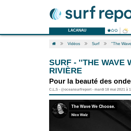
LACANAU
Vidéos
Surf
''The Wave
SURF
-
''THE WAVE
RIVIÈRE
Pour la beauté des onde
C.L.S
-
@oceansurfreport
-
mardi 18 mai 2021 à 