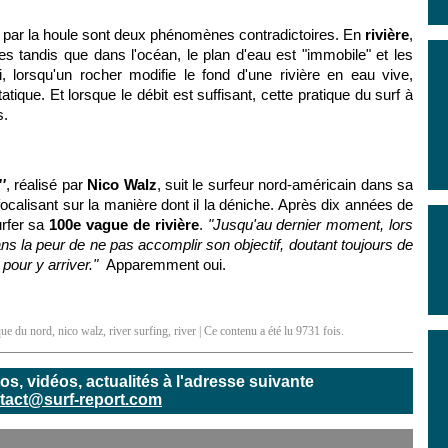
 par la houle sont deux phénomènes contradictoires. En
rivière
,
es tandis que dans l'océan, le plan d'eau est "immobile" et les
, lorsqu'un rocher modifie le fond d'une rivière en eau vive,
ique. Et lorsque le débit est suffisant, cette pratique du surf à
s.
'
, réalisé par
Nico Walz
, suit le surfeur
nord-américain
dans sa
focalisant sur la manière dont il la déniche. Après dix années de
urfer sa
100e vague de rivière
.
"
Jusqu'au dernier moment, lors
dans la peur de ne pas accomplir son objectif, doutant toujours de
 pour y arriver."
Apparemment oui.
que du nord
,
nico walz
,
river surfing
,
river
| Ce contenu a été lu 9731 fois.
, vidéos, actualités à l'adresse suivante
tact@surf-report.com