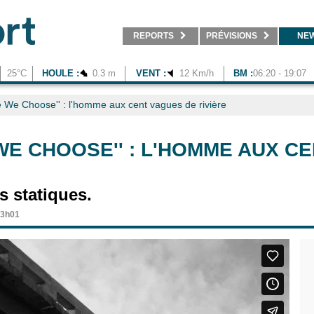
REPORTS
PRÉVISIONS
NE
25°C
HOULE :
0.3 m
VENT :
12 Km/h
BM :
06:20 - 19:07
 We Choose'' : l'homme aux cent vagues de rivière
 WE CHOOSE'' : L'HOMME AUX C
s statiques.
13h01