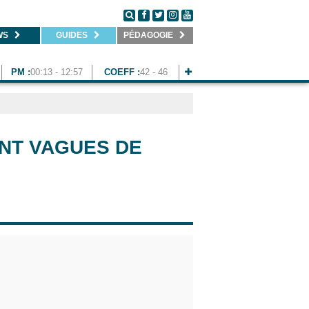
WS
GUIDES
PÉDAGOGIE
PM :
00:13 - 12:57
COEFF :
42 - 46
ENT VAGUES DE