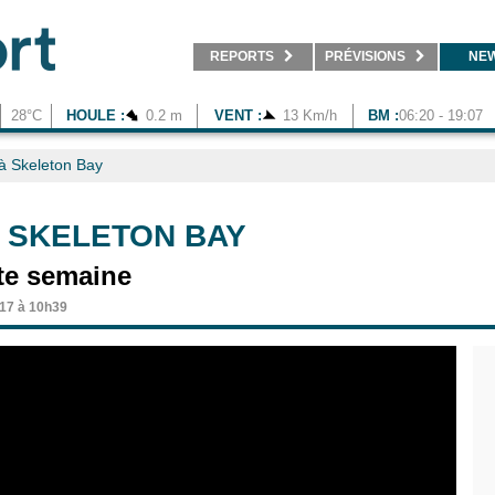
REPORTS
PRÉVISIONS
NE
28°C
HOULE :
0.2 m
VENT :
13 Km/h
BM :
06:20 - 19:07
à Skeleton Bay
À SKELETON BAY
tte semaine
017 à 10h39