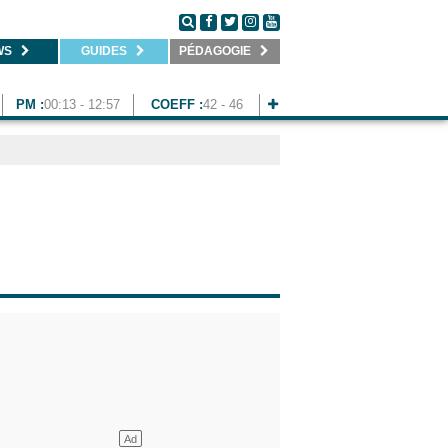
WS
GUIDES
PÉDAGOGIE
PM :
00:13 - 12:57
COEFF :
42 - 46