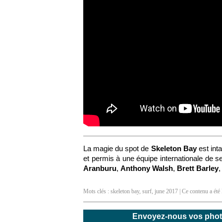
La magie du spot de
Skeleton Bay
est int
et permis à une équipe internationale de se 
Aranburu
,
Anthony Walsh
,
Brett Barley
Mots clés :
skeleton bay
,
surf
,
june 2017
| Ce contenu a été 
Envoyez-nous vos photos