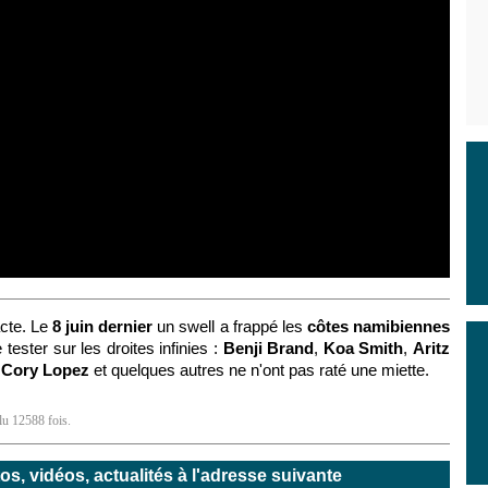
acte. Le
8 juin dernier
un swell a frappé les
côtes namibiennes
tester sur les droites infinies :
Benji Brand
,
Koa Smith
,
Aritz
,
Cory Lopez
et quelques autres ne n'ont pas raté une miette.
lu 12588 fois.
, vidéos, actualités à l'adresse suivante