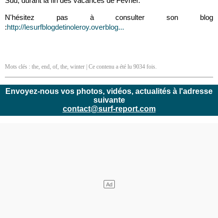
Sud, durant la fin des vacances de Février.
N'hésitez pas à consulter son blog
:
http://lesurfblogdetinoleroy.overblog...
Mots clés :
the
,
end
,
of
,
the
,
winter
| Ce contenu a été lu 9034 fois.
Envoyez-nous vos photos, vidéos, actualités à l'adresse
suivante
contact@surf-report.com