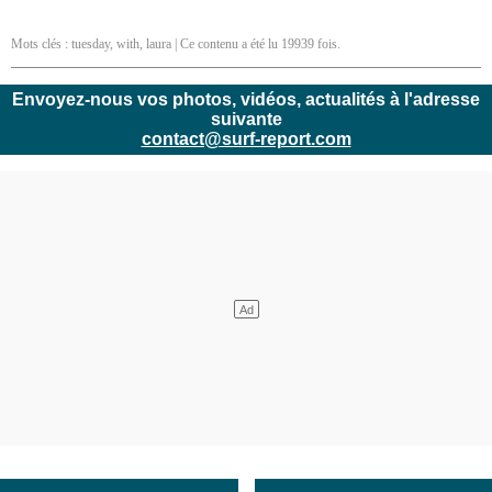
Mots clés :
tuesday
,
with
,
laura
| Ce contenu a été lu 19939 fois.
Envoyez-nous vos photos, vidéos, actualités à l'adresse
suivante
contact@surf-report.com