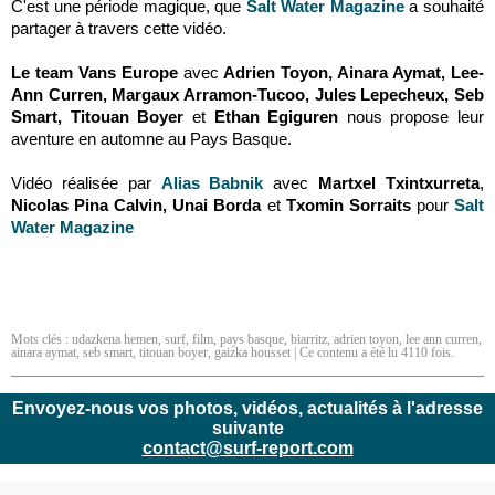
C'est une période magique, que
Salt Water Magazine
a souhaité
partager à travers cette vidéo.
Le team Vans Europe
avec
Adrien Toyon, Ainara Aymat, Lee-
Ann Curren, Margaux Arramon-Tucoo, Jules Lepecheux, Seb
Smart, Titouan Boyer
et
Ethan Egiguren
nous propose leur
aventure en automne au Pays Basque.
Vidéo réalisée par
Alias Babnik
avec
Martxel Txintxurreta
,
Nicolas Pina Calvin, Unai Borda
et
Txomin Sorraits
pour
Salt
Water Magazine
Mots clés :
udazkena hemen
,
surf
,
film
,
pays basque
,
biarritz
,
adrien toyon
,
lee ann curren
,
ainara aymat
,
seb smart
,
titouan boyer
,
gaizka housset
| Ce contenu a été lu 4110 fois.
Envoyez-nous vos photos, vidéos, actualités à l'adresse
suivante
contact@surf-report.com