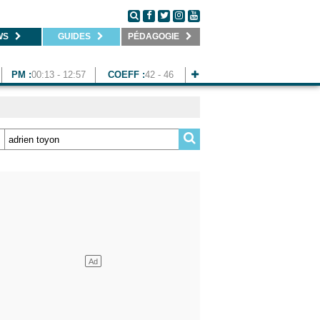
WS
GUIDES
PÉDAGOGIE
PM :
00:13 - 12:57
COEFF :
42 - 46