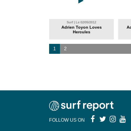
Surf | Le 02/05/2012
Adrien Toyon Loves
Ad
Hercules
1
2
FOLLOW US ON