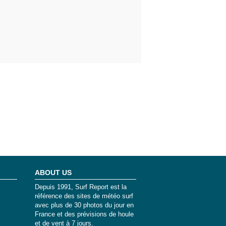
ABOUT US
Depuis 1991, Surf Report est la
référence des sites de météo surf
avec plus de 30 photos du jour en
France et des prévisions de houle
et de vent à 7 jours.