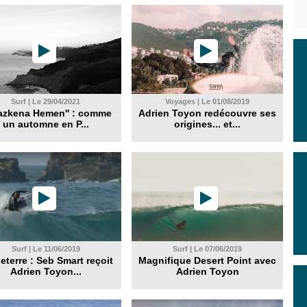
Surf | Le 29/04/2021
Voyages | Le 01/08/2019
dazkena Hemen'' : comme
Adrien Toyon redécouvre ses
un automne en P...
origines... et...
Surf | Le 11/06/2019
Surf | Le 07/06/2019
eterre : Seb Smart reçoit
Magnifique Desert Point avec
Adrien Toyon...
Adrien Toyon