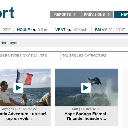
REPORTS
PRÉVISIONS
NE
28°C
HOULE :
0.3 m
VENT :
13 Km/h
BM :
06:20 - 19:07
rien toyon
Voyages | Le 15/07/2022
Surf | Le 16/12/2021
ntic Adventure : un surf
Hope Springs Eternal :
trip en voili...
l'Irlande, humide e...