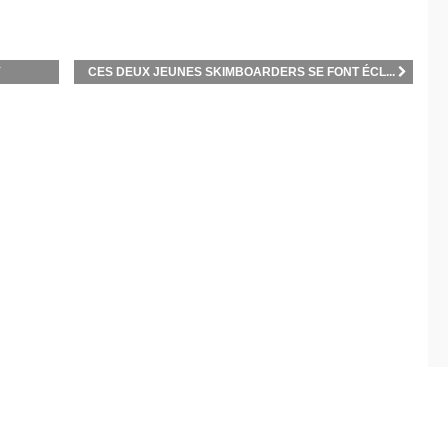
Y
CES DEUX JEUNES SKIMBOARDERS SE FONT ÉCL...