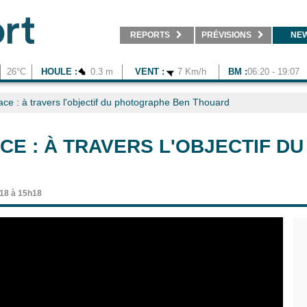
REPORTS
PRÉVISIONS
NE
26°C
HOULE :
0.3 m
VENT :
7 Km/h
BM :
06:20 - 19:07
ace : à travers l'objectif du photographe Ben Thouard
CE : À TRAVERS L'OBJECTIF 
018 à 15h18