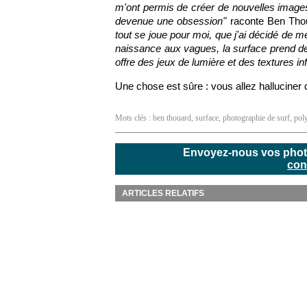
m'ont permis de créer de nouvelles image
devenue une obsession"
raconte Ben Tho
tout se joue pour moi, que j'ai décidé de me
naissance aux vagues, la surface prend de
offre des jeux de lumière et des textures inf
Une chose est sûre : vous allez halluciner 
Mots clés :
ben thouard
,
surface
,
photographie de surf
,
pol
Envoyez-nous vos photos
con
ARTICLES RELATIFS