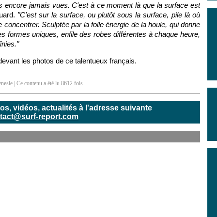
s encore jamais vues. C'est à ce moment là que la surface est
uard.
"C'est sur la surface, ou plutôt sous la surface, pile là où
 concentrer. Sculptée par la folle énergie de la houle, qui donne
s formes uniques, enfile des robes différentes à chaque heure,
inies."
devant les photos de ce talentueux français.
ynesie
| Ce contenu a été lu 8612 fois.
, vidéos, actualités à l'adresse suivante
tact@surf-report.com