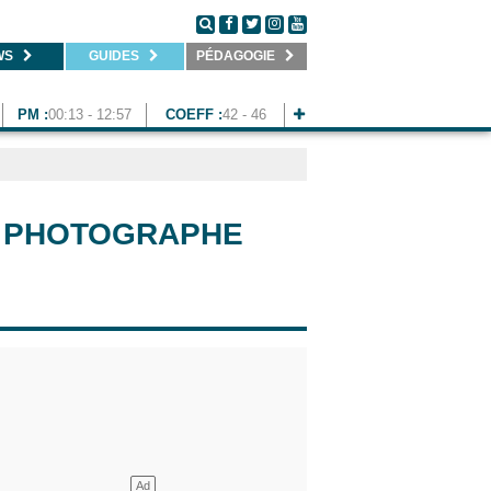
WS
GUIDES
PÉDAGOGIE
PM :
00:13 - 12:57
COEFF :
42 - 46
DU PHOTOGRAPHE