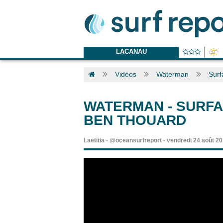
LACANAU
Vidéos
Waterman
Surf
WATERMAN
-
SURFA
BEN THOUARD
Laetitia
-
@oceansurfreport
-
vendredi 24 août 2