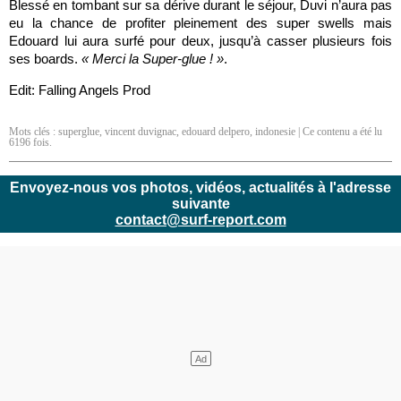
Blessé en tombant sur sa dérive durant le séjour, Duvi n’aura pas
eu la chance de profiter pleinement des super swells mais
Edouard lui aura surfé pour deux, jusqu’à casser plusieurs fois
ses boards.
« Merci la Super-glue ! »
.
Edit: Falling Angels Prod
Mots clés :
superglue
,
vincent duvignac
,
edouard delpero
,
indonesie
| Ce contenu a été lu
6196 fois.
Envoyez-nous vos photos, vidéos, actualités à l'adresse
suivante
contact@surf-report.com