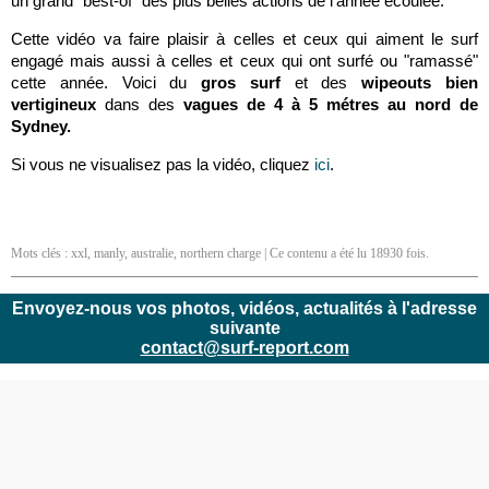
un grand "best-of" des plus belles actions de l'année écoulée.
Cette vidéo va faire plaisir à celles et ceux qui aiment le surf
engagé mais aussi à celles et ceux qui ont surfé ou "ramassé"
cette année. Voici d
u
gros surf
et des
wipeouts bien
vertigineux
dans des
vagues de 4 à 5 métres au nord de
Sydney.
Si vous ne visualisez pas la vidéo, cliquez
ici
.
Mots clés :
xxl
,
manly
,
australie
,
northern charge
| Ce contenu a été lu 18930 fois.
Envoyez-nous vos photos, vidéos, actualités à l'adresse
suivante
contact@surf-report.com