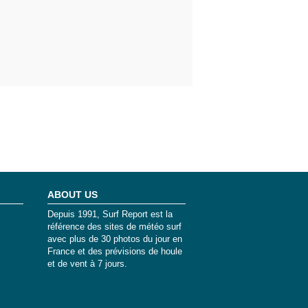
ABOUT US
Depuis 1991, Surf Report est la
référence des sites de météo surf
avec plus de 30 photos du jour en
France et des prévisions de houle
et de vent à 7 jours.