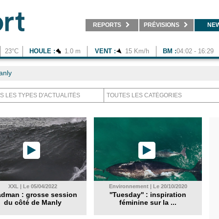
REPORTS
PRÉVISIONS
NE
23°C
HOULE :
1.0 m
VENT :
15 Km/h
BM :
04:02 - 16:29
anly
XXL | Le 05/04/2022
Environnement | Le 20/10/2020
dman : grosse session
''Tuesday'' : inspiration
du côté de Manly
féminine sur la ...