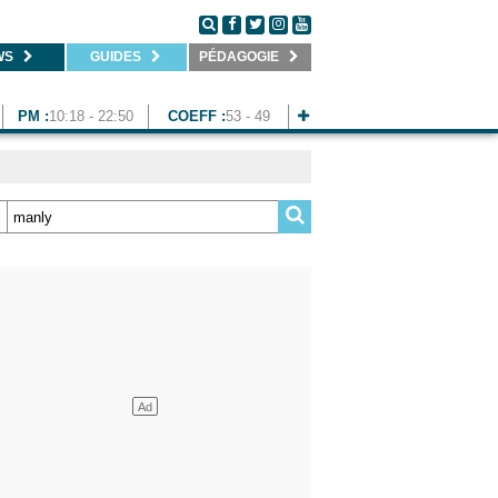
WS
GUIDES
PÉDAGOGIE
PM :
10:18 - 22:50
COEFF :
53 - 49