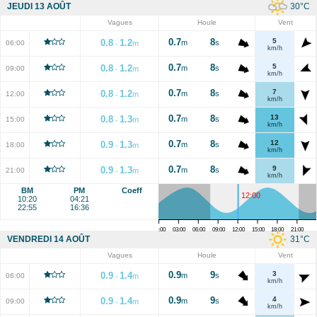
30
°C
JEUDI 13 AOÛT
Vagues
Houle
Vent
0.7
8
5
0.8
1.2
m
s
06:00
m
-
km/h
0.7
8
5
0.8
1.2
m
s
09:00
m
-
km/h
0.7
8
7
0.8
1.2
m
s
12:00
m
-
km/h
0.7
8
13
0.8
1.3
m
s
15:00
m
-
km/h
0.7
8
12
0.9
1.3
m
s
18:00
m
-
km/h
0.7
8
9
0.9
1.3
m
s
21:00
m
-
km/h
BM
PM
Coeff
12:00
10:20
04:21
22:55
16:36
00:00
03:00
06:00
09:00
12:00
15:00
18:00
21:00
31
°C
VENDREDI 14 AOÛT
Vagues
Houle
Vent
0.9
9
3
0.9
1.4
m
s
06:00
m
-
km/h
0.9
9
4
0.9
1.4
m
s
09:00
m
-
km/h