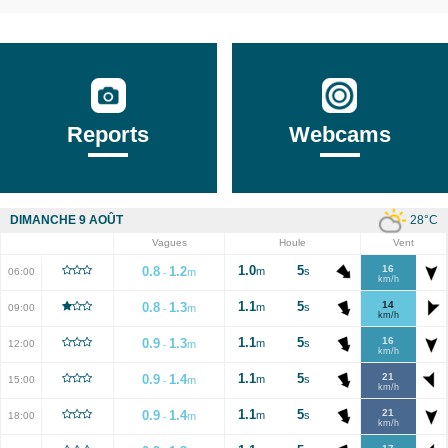
Reports
Webcams
28
°C
DIMANCHE 9 AOÛT
Vagues
Houle
Vent
1.0
5
16
0.8
1.2
m
s
06:00
m
-
km/h
1.1
5
14
0.8
1.3
m
s
09:00
m
-
km/h
1.1
5
16
0.9
1.3
m
s
12:00
m
-
km/h
1.1
5
21
0.9
1.4
m
s
15:00
m
-
km/h
1.1
5
21
0.9
1.4
m
s
18:00
m
-
km/h