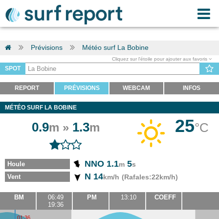
Prévisions
Météo surf La Bobine
Cliquez sur l'étoile pour ajouter aux favoris
SPOT
REPORT
PRÉVISIONS
WEBCAM
INFOS
MÉTÉO SURF LA BOBINE
25
0.9
1.3
°C
m »
m
NNO 1.1
5
Houle
m
s
N 14
Vent
km/h
(Rafales:22km/h)
BM
06:49
PM
13:10
COEFF
19:36
01:36