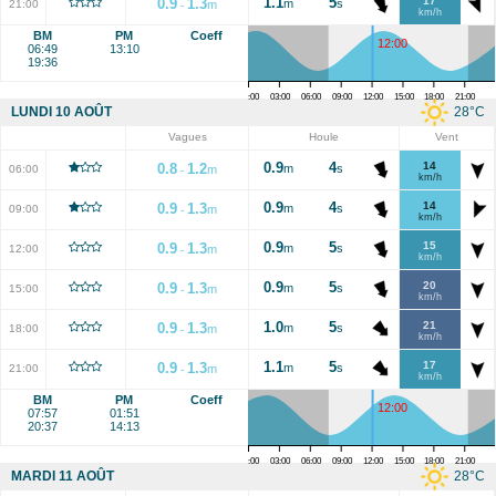
1.1
5
17
0.9
1.3
m
s
21:00
m
-
km/h
BM
PM
Coeff
12:00
06:49
13:10
19:36
00:00
03:00
06:00
09:00
12:00
15:00
18:00
21:00
28
°C
LUNDI 10 AOÛT
Vagues
Houle
Vent
0.9
4
14
0.8
1.2
m
s
06:00
m
-
km/h
0.9
4
14
0.9
1.3
m
s
09:00
m
-
km/h
0.9
5
15
0.9
1.3
m
s
12:00
m
-
km/h
0.9
5
20
0.9
1.3
m
s
15:00
m
-
km/h
1.0
5
21
0.9
1.3
m
s
18:00
m
-
km/h
1.1
5
17
0.9
1.3
m
s
21:00
m
-
km/h
BM
PM
Coeff
12:00
07:57
01:51
20:37
14:13
00:00
03:00
06:00
09:00
12:00
15:00
18:00
21:00
28
°C
MARDI 11 AOÛT