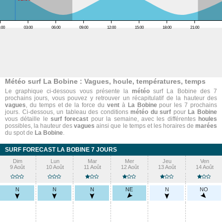
:00
03:00
06:00
09:00
12:00
15:00
18:00
21:00
Météo surf La Bobine : Vagues, houle, températures, temps
Le graphique ci-dessous vous présente la
météo
surf La Bobine des 7
prochains jours, vous pouvez y retrouver un récapitulatif de la hauteur des
vagues
, du temps et de la force du
vent
à
La Bobine
pour les 7 prochains
jours. Ci-dessous, un tableau des conditions
météo du surf
pour
La Bobine
vous détaille le
surf forecast
pour la semaine, avec les différentes
houles
possibles, la hauteur des
vagues
ainsi que le temps et les horaires de
marées
du spot de
La Bobine
.
SURF FORECAST LA BOBINE 7 JOURS
Dim
Lun
Mar
Mer
Jeu
Ven
9 Août
10 Août
11 Août
12 Août
13 Août
14 Août
N
N
N
NE
N
NO