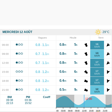
29
°C
MERCREDI 12 AOÛT
Vagues
Houle
Vent
0.8
5
16
0.8
1.1
m
s
06:00
m
-
km/h
0.8
5
13
0.7
1.1
m
s
09:00
m
-
km/h
0.8
5
17
0.7
1.1
m
s
12:00
m
-
km/h
0.6
6
17
0.8
1.2
m
s
15:00
m
-
km/h
0.4
9
17
0.8
1.2
m
s
18:00
m
-
km/h
0.5
9
12
0.8
1.2
m
s
21:00
m
-
km/h
BM
PM
Coeff
12:00
09:38
03:36
22:13
15:52
00:00
03:00
06:00
09:00
12:00
15:00
18:00
21:00