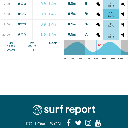
0.9
9
7
0.9
1.4
m
s
12:00
m
-
km/h
0.9
9
10
0.9
1.4
m
s
15:00
m
-
km/h
0.9
9
9
0.9
1.4
m
s
18:00
m
-
km/h
0.9
7
7
1.0
1.4
m
s
21:00
m
-
km/h
BM
PM
Coeff
12:00
11:00
05:02
23:34
17:17
00:00
03:00
06:00
09:00
12:00
15:00
18:00
21:00
FOLLOW US ON