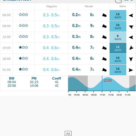
Vagues
Houle
Vent
0.2
6
14
0.3
0.5
m
s
06:00
m
-
km/h
0.2
9
10
0.3
0.5
m
s
09:00
m
-
km/h
0.3
8
8
0.3
0.5
m
s
12:00
m
-
km/h
0.4
7
16
0.4
0.6
m
s
15:00
m
-
km/h
0.4
8
10
0.4
0.6
m
s
18:00
m
-
km/h
0.4
7
10
0.4
0.6
m
s
21:00
m
-
km/h
BM
PM
Coeff
12:00
08:04
01:23
41
20:58
14:06
41
00:00
03:00
06:00
09:00
12:00
15:00
18:00
21:00