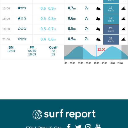
km/h
0.7
7
17
0.6
0.9
m
s
12:00
m
-
km/h
0.6
7
19
0.5
0.8
m
s
15:00
m
-
km/h
0.5
7
23
0.5
0.7
m
s
18:00
m
-
km/h
0.5
7
22
0.4
0.6
m
s
21:00
m
-
km/h
BM
PM
Coeff
12:00
12:04
05:46
68
18:09
82
00:00
03:00
06:00
09:00
12:00
15:00
18:00
21:00