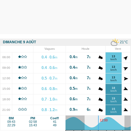
21
°C
DIMANCHE 9 AOÛT
Vagues
Houle
Vent
0.4
7
13
0.4
0.6
m
s
06:00
m
-
km/h
0.4
7
13
0.4
0.6
m
s
09:00
m
-
km/h
0.4
7
13
0.5
0.7
m
s
12:00
m
-
km/h
0.5
7
18
0.6
0.8
m
s
15:00
m
-
km/h
0.6
7
19
0.7
1.0
m
s
18:00
m
-
km/h
0.9
6
15
0.8
1.2
m
s
21:00
m
-
km/h
BM
PM
Coeff
12:00
09:43
02:58
41
22:29
15:43
49