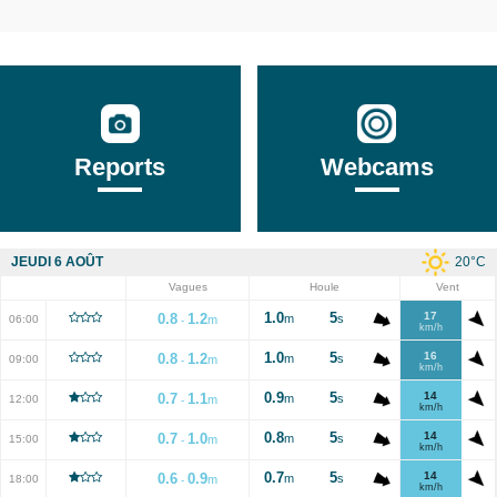
Reports
Webcams
20
°C
JEUDI 6 AOÛT
Vagues
Houle
Vent
1.0
5
17
0.8
1.2
m
s
06:00
m
-
km/h
1.0
5
16
0.8
1.2
m
s
09:00
m
-
km/h
0.9
5
14
0.7
1.1
m
s
12:00
m
-
km/h
0.8
5
14
0.7
1.0
m
s
15:00
m
-
km/h
0.7
5
14
0.6
0.9
m
s
18:00
m
-
km/h