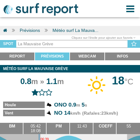
Prévisions
Météo surf La Mauva...
Cliquez sur l'étoile pour ajouter aux favoris
SPOT
REPORT
PRÉVISIONS
WEBCAM
INFOS
MÉTÉO SURF LA MAUVAISE GRÈVE
18
0.8
1.1
°C
m »
m
ONO 0.9
5
Houle
m
s
NO 14
Vent
km/h
(Rafales:23km/h)
BM
05:42
PM
11:43
COEFF
55
18:08
06:39