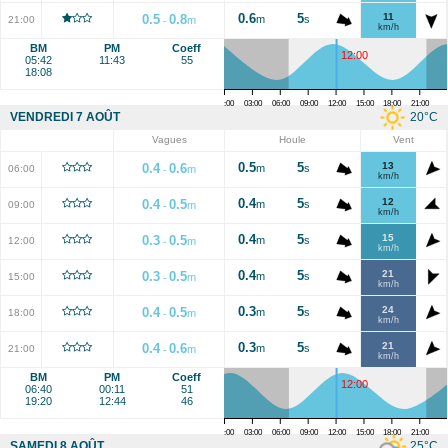
0.6
5
11
0.5
0.8
m
s
21:00
m
-
km/h
BM
PM
Coeff
12:00
05:42
11:43
55
18:08
00:00
03:00
06:00
09:00
12:00
15:00
18:00
21:00
20
°C
VENDREDI 7 AOÛT
Vagues
Houle
Vent
0.5
5
13
0.4
0.6
m
s
06:00
m
-
km/h
0.4
5
12
0.4
0.5
m
s
09:00
m
-
km/h
0.4
5
15
0.3
0.5
m
s
12:00
m
-
km/h
0.4
5
21
0.3
0.5
m
s
15:00
m
-
km/h
0.3
5
24
0.4
0.5
m
s
18:00
m
-
km/h
0.3
5
21
0.4
0.6
m
s
21:00
m
-
km/h
BM
PM
Coeff
12:00
06:40
00:11
51
19:20
12:44
46
00:00
03:00
06:00
09:00
12:00
15:00
18:00
21:00
25
°C
SAMEDI 8 AOÛT