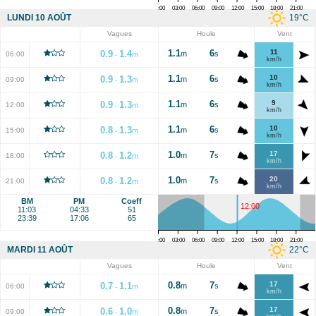
00:00
03:00
06:00
09:00
12:00
15:00
18:00
21:00
19
°C
LUNDI 10 AOÛT
Vagues
Houle
Vent
1.1
6
11
0.9
1.4
m
s
06:00
m
-
km/h
1.1
6
10
0.9
1.3
m
s
09:00
m
-
km/h
1.1
6
9
0.9
1.3
m
s
12:00
m
-
km/h
1.1
6
10
0.8
1.3
m
s
15:00
m
-
km/h
1.0
7
17
0.8
1.2
m
s
18:00
m
-
km/h
1.0
7
20
0.8
1.2
m
s
21:00
m
-
km/h
BM
PM
Coeff
12:00
11:03
04:33
51
23:39
17:06
65
00:00
03:00
06:00
09:00
12:00
15:00
18:00
21:00
22
°C
MARDI 11 AOÛT
Vagues
Houle
Vent
0.8
7
17
0.7
1.1
m
s
06:00
m
-
km/h
0.8
7
17
0.6
1.0
m
s
09:00
m
-