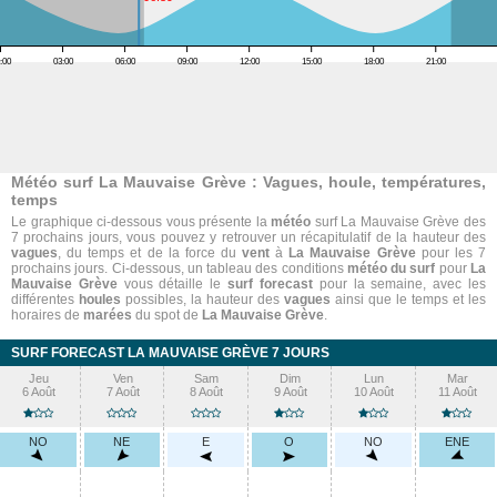
:00
03:00
06:00
09:00
12:00
15:00
18:00
21:00
Météo surf La Mauvaise Grève : Vagues, houle, températures,
temps
Le graphique ci-dessous vous présente la
météo
surf La Mauvaise Grève des
7 prochains jours, vous pouvez y retrouver un récapitulatif de la hauteur des
vagues
, du temps et de la force du
vent
à
La Mauvaise Grève
pour les 7
prochains jours. Ci-dessous, un tableau des conditions
météo du surf
pour
La
Mauvaise Grève
vous détaille le
surf forecast
pour la semaine, avec les
différentes
houles
possibles, la hauteur des
vagues
ainsi que le temps et les
horaires de
marées
du spot de
La Mauvaise Grève
.
SURF FORECAST LA MAUVAISE GRÈVE 7 JOURS
Jeu
Ven
Sam
Dim
Lun
Mar
6 Août
7 Août
8 Août
9 Août
10 Août
11 Août
NO
NE
E
O
NO
ENE