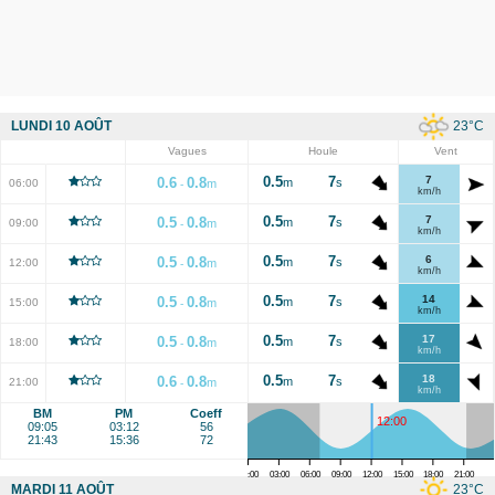
23
°C
LUNDI 10 AOÛT
Vagues
Houle
Vent
0.5
7
7
0.6
0.8
m
s
06:00
m
-
km/h
0.5
7
7
0.5
0.8
m
s
09:00
m
-
km/h
0.5
7
6
0.5
0.8
m
s
12:00
m
-
km/h
0.5
7
14
0.5
0.8
m
s
15:00
m
-
km/h
0.5
7
17
0.5
0.8
m
s
18:00
m
-
km/h
0.5
7
18
0.6
0.8
m
s
21:00
m
-
km/h
BM
PM
Coeff
12:00
09:05
03:12
56
21:43
15:36
72
00:00
03:00
06:00
09:00
12:00
15:00
18:00
21:00
23
°C
MARDI 11 AOÛT