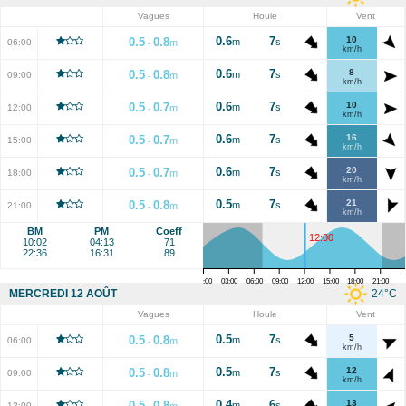
Vagues
Houle
Vent
0.6
7
10
0.5
0.8
m
s
06:00
m
-
km/h
0.6
7
8
0.5
0.8
m
s
09:00
m
-
km/h
0.6
7
10
0.5
0.7
m
s
12:00
m
-
km/h
0.6
7
16
0.5
0.7
m
s
15:00
m
-
km/h
0.6
7
20
0.5
0.7
m
s
18:00
m
-
km/h
0.5
7
21
0.5
0.8
m
s
21:00
m
-
km/h
BM
PM
Coeff
12:00
10:02
04:13
71
22:36
16:31
89
00:00
03:00
06:00
09:00
12:00
15:00
18:00
21:00
24
°C
MERCREDI 12 AOÛT
Vagues
Houle
Vent
0.5
7
5
0.5
0.8
m
s
06:00
m
-
km/h
0.5
7
12
0.5
0.8
m
s
09:00
m
-
km/h
0.4
6
13
0.5
0.8
m
s
12:00
m