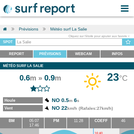
Prévisions
Météo surf La Salie
Cliquez sur l'étoile pour ajouter aux favoris
SPOT
REPORT
PRÉVISIONS
WEBCAM
INFOS
MÉTÉO SURF LA SALIE
23
0.6
0.9
°C
m »
m
NO 0.5
6
Houle
m
s
NO 22
Vent
km/h
(Rafales:27km/h)
BM
05:07
PM
11:28
COEFF
46
17:46
16:40