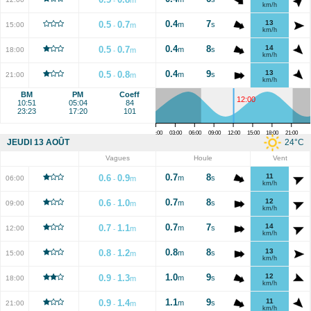
-
km/h
0.4
7
13
0.5
0.7
m
s
15:00
m
-
km/h
0.4
8
14
0.5
0.7
m
s
18:00
m
-
km/h
0.4
9
13
0.5
0.8
m
s
21:00
m
-
km/h
BM
PM
Coeff
12:00
10:51
05:04
84
23:23
17:20
101
00:00
03:00
06:00
09:00
12:00
15:00
18:00
21:00
24
°C
JEUDI 13 AOÛT
Vagues
Houle
Vent
0.7
8
11
0.6
0.9
m
s
06:00
m
-
km/h
0.7
8
12
0.6
1.0
m
s
09:00
m
-
km/h
0.7
7
14
0.7
1.1
m
s
12:00
m
-
km/h
0.8
8
13
0.8
1.2
m
s
15:00
m
-
km/h
1.0
9
12
0.9
1.3
m
s
18:00
m
-
km/h
1.1
9
11
0.9
1.4
m
s
21:00
m
-
km/h