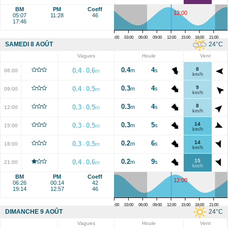
BM
PM
Coeff
12:00
05:07
11:28
46
17:46
00:00
03:00
06:00
09:00
12:00
15:00
18:00
21:00
24
°C
SAMEDI 8 AOÛT
Vagues
Houle
Vent
0.4
4
8
0.4
0.6
m
s
06:00
m
-
km/h
0.3
4
9
0.4
0.5
m
s
09:00
m
-
km/h
0.3
4
8
0.3
0.5
m
s
12:00
m
-
km/h
0.3
5
14
0.3
0.5
m
s
15:00
m
-
km/h
0.2
6
14
0.3
0.5
m
s
18:00
m
-
km/h
0.2
9
15
0.4
0.6
m
s
21:00
m
-
km/h
BM
PM
Coeff
12:00
06:26
00:14
42
19:14
12:57
46
00:00
03:00
06:00
09:00
12:00
15:00
18:00
21:00
24
°C
DIMANCHE 9 AOÛT
Vagues
Houle
Vent