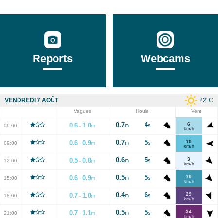
Reports
Webcams
22
°C
VENDREDI 7 AOÛT
Vagues
Houle
Vent
0.7
4
6
0.6
1.0
m
s
06:00
m
-
km/h
0.7
5
10
0.6
0.9
m
s
09:00
m
-
km/h
0.6
5
3
0.5
0.8
m
s
12:00
m
-
km/h
0.5
5
19
0.6
0.9
m
s
15:00
m
-
km/h
0.4
6
29
0.7
1.0
m
s
18:00
m
-
km/h
0.5
5
34
0.7
1.1
m
s
21:00
m
-
km/h