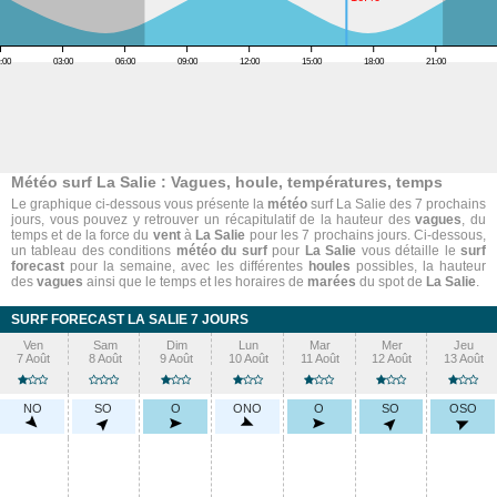
:00
03:00
06:00
09:00
12:00
15:00
18:00
21:00
Météo surf La Salie : Vagues, houle, températures, temps
Le graphique ci-dessous vous présente la
météo
surf La Salie des 7 prochains
jours, vous pouvez y retrouver un récapitulatif de la hauteur des
vagues
, du
temps et de la force du
vent
à
La Salie
pour les 7 prochains jours. Ci-dessous,
un tableau des conditions
météo du surf
pour
La Salie
vous détaille le
surf
forecast
pour la semaine, avec les différentes
houles
possibles, la hauteur
des
vagues
ainsi que le temps et les horaires de
marées
du spot de
La Salie
.
SURF FORECAST LA SALIE 7 JOURS
Ven
Sam
Dim
Lun
Mar
Mer
Jeu
7 Août
8 Août
9 Août
10 Août
11 Août
12 Août
13 Août
NO
SO
O
ONO
O
SO
OSO