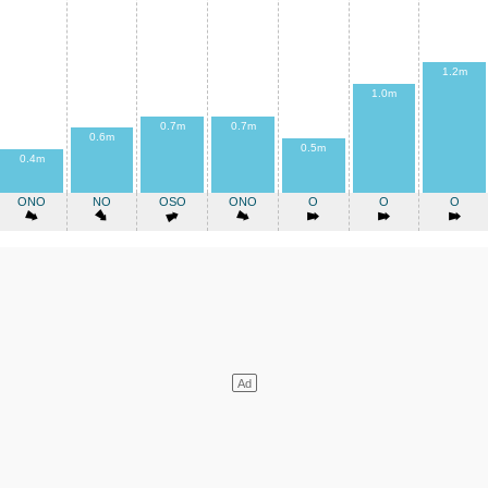
1.2m
1.0m
0.7m
0.7m
0.6m
0.5m
0.4m
ONO
NO
OSO
ONO
O
O
O