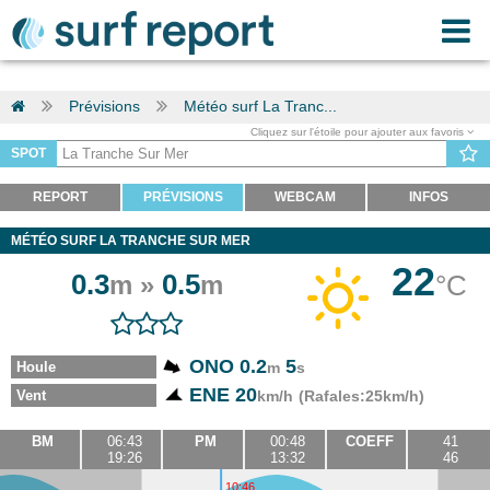
Prévisions
Météo surf La Tranc...
Cliquez sur l'étoile pour ajouter aux favoris
SPOT
REPORT
PRÉVISIONS
WEBCAM
INFOS
MÉTÉO SURF LA TRANCHE SUR MER
22
0.3
0.5
°C
m »
m
ONO 0.2
5
Houle
m
s
ENE 20
Vent
km/h
(Rafales:25km/h)
BM
06:43
PM
00:48
COEFF
41
19:26
13:32
46
10:46