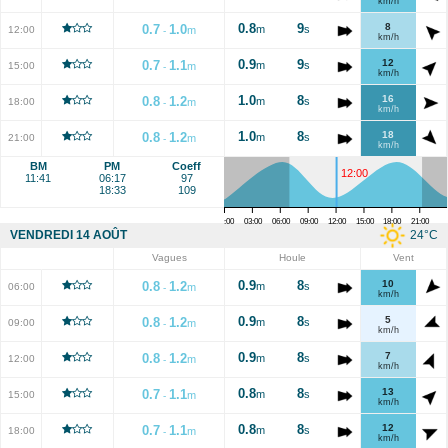
km/h
0.8
9
8
0.7
1.0
m
s
12:00
m
-
km/h
0.9
9
12
0.7
1.1
m
s
15:00
m
-
km/h
1.0
8
16
0.8
1.2
m
s
18:00
m
-
km/h
1.0
8
18
0.8
1.2
m
s
21:00
m
-
km/h
BM
PM
Coeff
12:00
11:41
06:17
97
18:33
109
00:00
03:00
06:00
09:00
12:00
15:00
18:00
21:00
24
°C
VENDREDI 14 AOÛT
Vagues
Houle
Vent
0.9
8
10
0.8
1.2
m
s
06:00
m
-
km/h
0.9
8
5
0.8
1.2
m
s
09:00
m
-
km/h
0.9
8
7
0.8
1.2
m
s
12:00
m
-
km/h
0.8
8
13
0.7
1.1
m
s
15:00
m
-
km/h
0.8
8
12
0.7
1.1
m
s
18:00
m
-
km/h