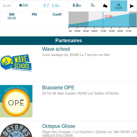
0.8
7
11
0.7
1.0
m
s
21:00
m
-
km/h
BM
PM
Coeff
12:00
00:09
00:00
03:00
06:00
09:00
12:00
15:00
18:00
21:00
Partenaires
Wave school
Zone nautique du, 85360 La Tranche-sur-Mer
Brasserie OPE
28 Ter All. Alain Gautier, 85340 Les Sables-d'Olonne
Octopus Glisse
Plage des Granges / La Gachere / Olonne sur Mer 85340 LES
SABLES D'OLONNE