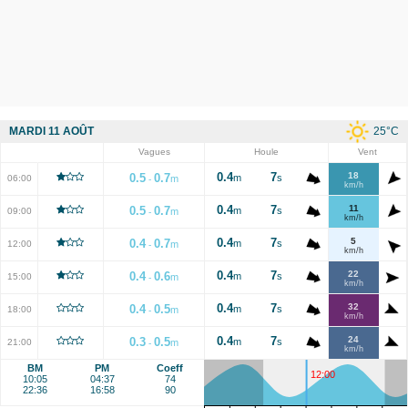
25
°C
MARDI 11 AOÛT
Vagues
Houle
Vent
0.4
7
18
0.5
0.7
m
s
06:00
m
-
km/h
0.4
7
11
0.5
0.7
m
s
09:00
m
-
km/h
0.4
7
5
0.4
0.7
m
s
12:00
m
-
km/h
0.4
7
22
0.4
0.6
m
s
15:00
m
-
km/h
0.4
7
32
0.4
0.5
m
s
18:00
m
-
km/h
0.4
7
24
0.3
0.5
m
s
21:00
m
-
km/h
BM
PM
Coeff
12:00
10:05
04:37
74
22:36
16:58
90