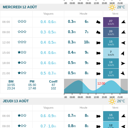
00:00
03:00
06:00
09:00
12:00
15:00
18:00
21:00
28
°C
MERCREDI 12 AOÛT
Vagues
Houle
Vent
0.3
6
27
0.4
0.6
m
s
06:00
m
-
km/h
0.3
7
20
0.3
0.5
m
s
09:00
m
-
km/h
0.3
10
15
0.4
0.5
m
s
12:00
m
-
km/h
0.4
9
7
0.4
0.6
m
s
15:00
m
-
km/h
0.5
9
18
0.4
0.6
m
s
18:00
m
-
km/h
0.5
8
17
0.5
0.7
m
s
21:00
m
-
km/h
BM
PM
Coeff
12:00
10:55
05:30
87
23:24
17:48
102
00:00
03:00
06:00
09:00
12:00
15:00
18:00
21:00
26
°C
JEUDI 13 AOÛT
Vagues
Houle
Vent
0.7
8
15
0.6
0.9
m
s
06:00
m
-
km/h
0.8
8
12
0.7
1.0
m
s
09:00
m
-