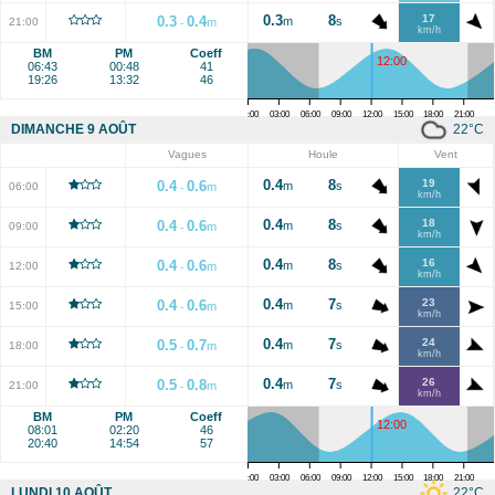
0.3
8
17
0.3
0.4
m
s
21:00
m
-
km/h
BM
PM
Coeff
12:00
06:43
00:48
41
19:26
13:32
46
00:00
03:00
06:00
09:00
12:00
15:00
18:00
21:00
22
°C
DIMANCHE 9 AOÛT
Vagues
Houle
Vent
0.4
8
19
0.4
0.6
m
s
06:00
m
-
km/h
0.4
8
18
0.4
0.6
m
s
09:00
m
-
km/h
0.4
8
16
0.4
0.6
m
s
12:00
m
-
km/h
0.4
7
23
0.4
0.6
m
s
15:00
m
-
km/h
0.4
7
24
0.5
0.7
m
s
18:00
m
-
km/h
0.4
7
26
0.5
0.8
m
s
21:00
m
-
km/h
BM
PM
Coeff
12:00
08:01
02:20
46
20:40
14:54
57
00:00
03:00
06:00
09:00
12:00
15:00
18:00
21:00
22
°C
LUNDI 10 AOÛT