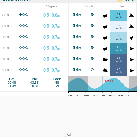
Vagues
Houle
Vent
0.4
6
11
0.5
0.8
m
s
06:00
m
-
km/h
0.4
6
5
0.5
0.7
m
s
09:00
m
-
km/h
0.4
6
9
0.5
0.7
m
s
12:00
m
-
km/h
0.4
6
18
0.5
0.7
m
s
15:00
m
-
km/h
0.4
6
21
0.5
0.7
m
s
18:00
m
-
km/h
0.4
7
24
0.5
0.7
m
s
21:00
m
-
km/h
BM
PM
Coeff
12:00
09:08
03:35
58
21:42
16:01
73
00:00
03:00
06:00
09:00
12:00
15:00
18:00
21:00