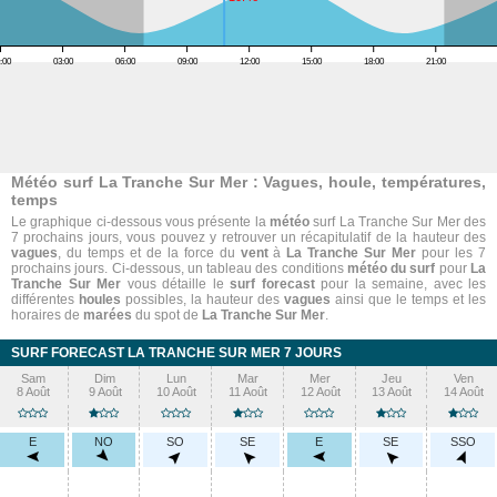
:00
03:00
06:00
09:00
12:00
15:00
18:00
21:00
Météo surf La Tranche Sur Mer : Vagues, houle, températures,
temps
Le graphique ci-dessous vous présente la
météo
surf La Tranche Sur Mer des
7 prochains jours, vous pouvez y retrouver un récapitulatif de la hauteur des
vagues
, du temps et de la force du
vent
à
La Tranche Sur Mer
pour les 7
prochains jours. Ci-dessous, un tableau des conditions
météo du surf
pour
La
Tranche Sur Mer
vous détaille le
surf forecast
pour la semaine, avec les
différentes
houles
possibles, la hauteur des
vagues
ainsi que le temps et les
horaires de
marées
du spot de
La Tranche Sur Mer
.
SURF FORECAST LA TRANCHE SUR MER 7 JOURS
Sam
Dim
Lun
Mar
Mer
Jeu
Ven
8 Août
9 Août
10 Août
11 Août
12 Août
13 Août
14 Août
E
NO
SO
SE
E
SE
SSO