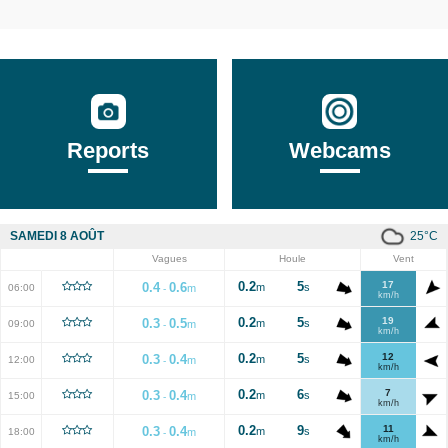
Reports
Webcams
25
°C
SAMEDI 8 AOÛT
Vagues
Houle
Vent
0.2
5
17
0.4
0.6
m
s
06:00
m
-
km/h
0.2
5
19
0.3
0.5
m
s
09:00
m
-
km/h
0.2
5
12
0.3
0.4
m
s
12:00
m
-
km/h
0.2
6
7
0.3
0.4
m
s
15:00
m
-
km/h
0.2
9
11
0.3
0.4
m
s
18:00
m
-
km/h