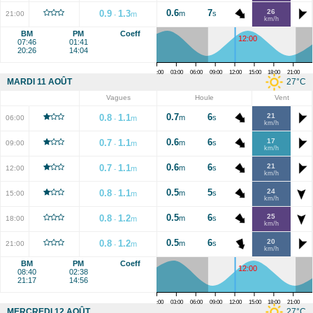
0.6
7
26
0.9
1.3
m
s
21:00
m
-
km/h
BM
PM
Coeff
12:00
07:46
01:41
20:26
14:04
00:00
03:00
06:00
09:00
12:00
15:00
18:00
21:00
27
°C
MARDI 11 AOÛT
Vagues
Houle
Vent
0.7
6
21
0.8
1.1
m
s
06:00
m
-
km/h
0.6
6
17
0.7
1.1
m
s
09:00
m
-
km/h
0.6
6
21
0.7
1.1
m
s
12:00
m
-
km/h
0.5
5
24
0.8
1.1
m
s
15:00
m
-
km/h
0.5
6
25
0.8
1.2
m
s
18:00
m
-
km/h
0.5
6
20
0.8
1.2
m
s
21:00
m
-
km/h
BM
PM
Coeff
12:00
08:40
02:38
21:17
14:56
00:00
03:00
06:00
09:00
12:00
15:00
18:00
21:00
27
°C
MERCREDI 12 AOÛT