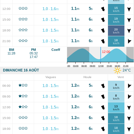
km/h
1.1
5
15
1.0
1.6
m
s
12:00
m
-
km/h
1.1
6
19
1.0
1.5
m
s
15:00
m
-
km/h
1.1
6
20
1.0
1.5
m
s
18:00
m
-
km/h
1.1
6
18
1.0
1.5
m
s
21:00
m
-
km/h
BM
PM
Coeff
12:00
11:28
05:32
17:47
00:00
03:00
06:00
09:00
12:00
15:00
18:00
21:00
24
°C
DIMANCHE 16 AOÛT
Vagues
Houle
Vent
1.2
5
9
1.0
1.5
m
s
06:00
m
-
km/h
1.2
6
8
1.0
1.5
m
s
09:00
m
-
km/h
1.2
6
13
1.0
1.5
m
s
12:00
m
-
km/h
1.2
6
18
1.0
1.5
m
s
15:00
m
-
km/h
1.2
6
18
1.0
1.5
m
s
18:00
m
-
km/h