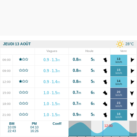
28
°C
JEUDI 13 AOÛT
Vagues
Houle
Vent
0.8
5
13
0.9
1.3
m
s
06:00
m
-
km/h
0.8
5
15
0.9
1.3
m
s
09:00
m
-
km/h
0.8
5
14
0.9
1.4
m
s
12:00
m
-
km/h
0.7
6
20
1.0
1.5
m
s
15:00
m
-
km/h
0.7
6
23
1.0
1.5
m
s
18:00
m
-
km/h
0.9
5
18
1.0
1.5
m
s
21:00
m
-
km/h
BM
PM
Coeff
12:00
10:09
04:10
22:43
16:26