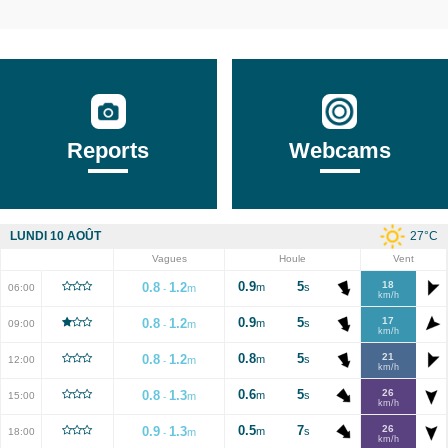
Reports
Webcams
27
°C
LUNDI 10 AOÛT
Vagues
Houle
Vent
0.9
5
18
0.8
1.2
m
s
06:00
m
-
km/h
0.9
5
17
0.8
1.2
m
s
09:00
m
-
km/h
0.8
5
21
0.8
1.2
m
s
12:00
m
-
km/h
0.6
5
26
0.8
1.3
m
s
15:00
m
-
km/h
0.5
7
26
0.9
1.3
m
s
18:00
m
-
km/h