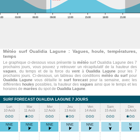
:00
03:00
06:00
09:00
12:00
15:00
18:00
21:00
Météo surf Oualidia Lagune : Vagues, houle, températures,
temps
Le graphique ci-dessous vous présente la
météo
surf Oualidia Lagune des 7
prochains jours, vous pouvez y retrouver un récapitulatif de la hauteur des
vagues
, du temps et de la force du
vent
à
Oualidia Lagune
pour les 7
prochains jours. Ci-dessous, un tableau des conditions
météo du surf
pour
Oualidia Lagune
vous détaille le
surf forecast
pour la semaine, avec les
différentes
houles
possibles, la hauteur des
vagues
ainsi que le temps et les
horaires de
marées
du spot de
Oualidia Lagune
.
SURF FORECAST OUALIDIA LAGUNE 7 JOURS
Lun
Mar
Mer
Jeu
Ven
Sam
Dim
10 Août
11 Août
12 Août
13 Août
14 Août
15 Août
16 Août
NNE
NNE
NNE
NNE
NNE
N
N