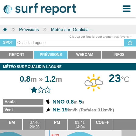
Prévisions
Météo surf Oualidia ...
Cliquez sur l'étoile pour ajouter aux favoris
SPOT
REPORT
PRÉVISIONS
WEBCAM
INFOS
MÉTÉO SURF OUALIDIA LAGUNE
23
0.8
1.2
°C
m »
m
NNO 0.8
5
Houle
m
s
NE 19
Vent
km/h
(Rafales:31km/h)
BM
07:46
PM
01:41
COEFF
20:26
14:04
08:39