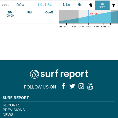
1.2
6
18
1.0
1.5
m
s
21:00
m
-
km/h
BM
PM
Coeff
12:00
00:00
00:00
03:00
06:00
09:00
12:00
15:00
18:00
21:00
FOLLOW US ON
SURF REPORT
REPORTS
PRÉVISIONS
NEWS