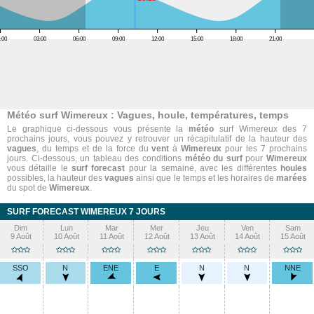
:00
03:00
06:00
09:00
12:00
15:00
18:00
21:00
Météo surf Wimereux : Vagues, houle, températures, temps
Le graphique ci-dessous vous présente la
météo
surf Wimereux des 7
prochains jours, vous pouvez y retrouver un récapitulatif de la hauteur des
vagues
, du temps et de la force du
vent
à
Wimereux
pour les 7 prochains
jours. Ci-dessous, un tableau des conditions
météo du surf
pour
Wimereux
vous détaille le
surf forecast
pour la semaine, avec les différentes
houles
possibles, la hauteur des
vagues
ainsi que le temps et les horaires de
marées
du spot de
Wimereux
.
SURF FORECAST WIMEREUX 7 JOURS
Dim
Lun
Mar
Mer
Jeu
Ven
Sam
9 Août
10 Août
11 Août
12 Août
13 Août
14 Août
15 Août
SSO
N
ENE
E
N
N
NNE