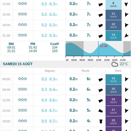
0.2
7
6
0.2
0.3
m
s
12:00
m
-
km/h
0.2
7
21
0.2
0.3
m
s
15:00
m
-
km/h
0.2
7
22
0.2
0.3
m
s
18:00
m
-
km/h
0.2
7
19
0.2
0.3
m
s
21:00
m
-
km/h
BM
PM
Coeff
12:00
09:01
01:42
104
21:21
14:04
103
00:00
03:00
06:00
09:00
12:00
15:00
18:00
21:00
22
°C
SAMEDI 15 AOÛT
Vagues
Houle
Vent
0.2
6
16
0.2
0.3
m
s
06:00
m
-
km/h
0.2
6
20
0.3
0.4
m
s
09:00
m
-
km/h
0.2
5
25
0.4
0.6
m
s
12:00
m
-
km/h
0.2
5
27
0.4
0.7
m
s
15:00
m
-
km/h
0.2
4
25
0.5
0.7
m
s
18:00
m
-
km/h
25