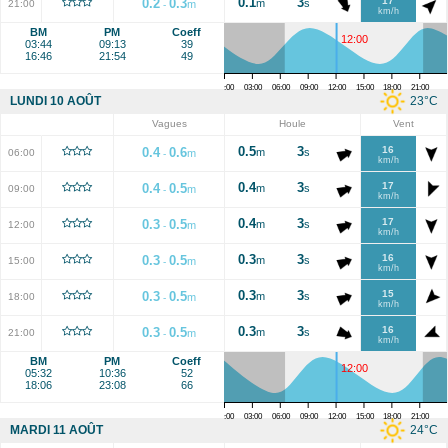
0.1
3
17
0.2
0.3
m
s
21:00
m
-
km/h
BM
PM
Coeff
12:00
03:44
09:13
39
16:46
21:54
49
00:00
03:00
06:00
09:00
12:00
15:00
18:00
21:00
23
°C
LUNDI 10 AOÛT
Vagues
Houle
Vent
0.5
3
16
0.4
0.6
m
s
06:00
m
-
km/h
0.4
3
17
0.4
0.5
m
s
09:00
m
-
km/h
0.4
3
17
0.3
0.5
m
s
12:00
m
-
km/h
0.3
3
16
0.3
0.5
m
s
15:00
m
-
km/h
0.3
3
15
0.3
0.5
m
s
18:00
m
-
km/h
0.3
3
16
0.3
0.5
m
s
21:00
m
-
km/h
BM
PM
Coeff
12:00
05:32
10:36
52
18:06
23:08
66
00:00
03:00
06:00
09:00
12:00
15:00
18:00
21:00
24
°C
MARDI 11 AOÛT