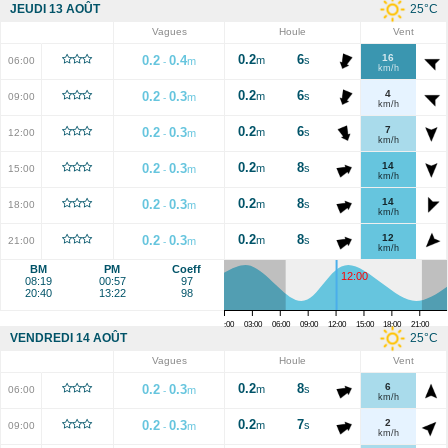
25
°C
JEUDI 13 AOÛT
Vagues
Houle
Vent
0.2
6
16
0.2
0.4
m
s
06:00
m
-
km/h
0.2
6
4
0.2
0.3
m
s
09:00
m
-
km/h
0.2
6
7
0.2
0.3
m
s
12:00
m
-
km/h
0.2
8
14
0.2
0.3
m
s
15:00
m
-
km/h
0.2
8
14
0.2
0.3
m
s
18:00
m
-
km/h
0.2
8
12
0.2
0.3
m
s
21:00
m
-
km/h
BM
PM
Coeff
12:00
08:19
00:57
97
20:40
13:22
98
00:00
03:00
06:00
09:00
12:00
15:00
18:00
21:00
25
°C
VENDREDI 14 AOÛT
Vagues
Houle
Vent
0.2
8
6
0.2
0.3
m
s
06:00
m
-
km/h
0.2
7
2
0.2
0.3
m
s
09:00
m
-
km/h