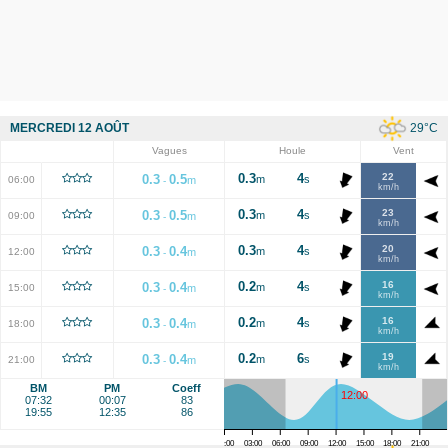
29
°C
MERCREDI 12 AOÛT
Vagues
Houle
Vent
0.3
4
22
0.3
0.5
m
s
06:00
m
-
km/h
0.3
4
23
0.3
0.5
m
s
09:00
m
-
km/h
0.3
4
20
0.3
0.4
m
s
12:00
m
-
km/h
0.2
4
16
0.3
0.4
m
s
15:00
m
-
km/h
0.2
4
16
0.3
0.4
m
s
18:00
m
-
km/h
0.2
6
19
0.3
0.4
m
s
21:00
m
-
km/h
BM
PM
Coeff
12:00
07:32
00:07
83
19:55
12:35
86
00:00
03:00
06:00
09:00
12:00
15:00
18:00
21:00