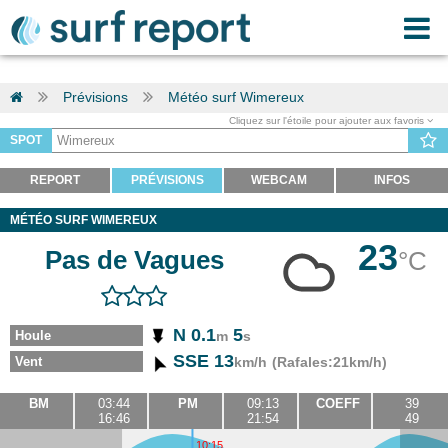
Prévisions
Météo surf Wimereux
Cliquez sur l'étoile pour ajouter aux favoris
SPOT
REPORT
PRÉVISIONS
WEBCAM
INFOS
MÉTÉO SURF WIMEREUX
23
Pas de Vagues
°C
N 0.1
5
Houle
m
s
SSE 13
Vent
km/h
(Rafales:21km/h)
BM
03:44
PM
09:13
COEFF
39
16:46
21:54
49
10:15