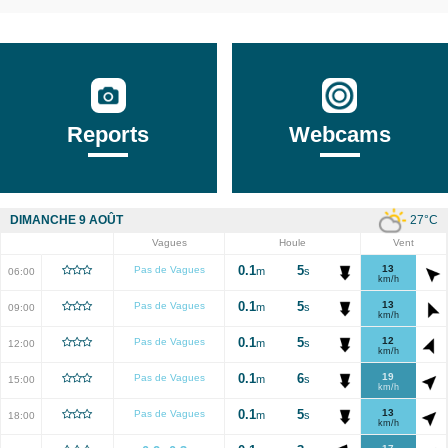
Reports
Webcams
27
°C
DIMANCHE 9 AOÛT
Vagues
Houle
Vent
0.1
5
13
Pas de Vagues
m
s
06:00
km/h
0.1
5
13
Pas de Vagues
m
s
09:00
km/h
0.1
5
12
Pas de Vagues
m
s
12:00
km/h
0.1
6
19
Pas de Vagues
m
s
15:00
km/h
0.1
5
13
Pas de Vagues
m
s
18:00
km/h