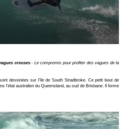
 vagues creuses
-
Le compromis pour profiter des vagues de la
sont dessinées sur l'île de
South Stradbroke
. Ce petit bout de
ans l'état australien du
Queensland
, au sud de
Brisbane
. Il forme