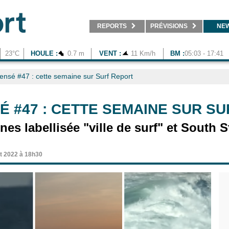
REPORTS
PRÉVISIONS
NE
23°C
HOULE :
0.7 m
VENT :
11 Km/h
BM :
05:03 - 17:41
nsé #47 : cette semaine sur Surf Report
 #47 : CETTE SEMAINE SUR S
s labellisée "ville de surf" et South St
et 2022 à 18h30