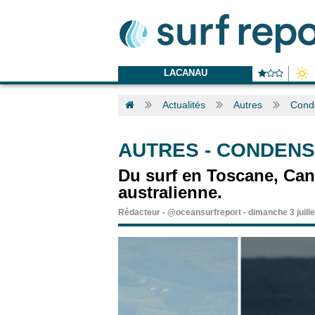
LACANAU
Actualités
Autres
Conde
AUTRES
-
CONDENSÉ
Du surf en Toscane, Canne
australienne.
Rédacteur
-
@oceansurfreport
-
dimanche 3 juill