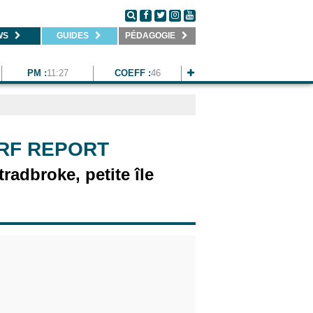
WS
GUIDES
PÉDAGOGIE
PM :
11:27
COEFF :
46
URF REPORT
radbroke, petite île