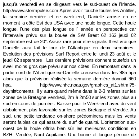
jusqu'à vendredi en se dirigeant vers le sud-ouest de l'Irlande.
http://www.stormpulse.com Après avoir touché toutes les Antilles,
la semaine dernière et ce week-end, Danielle arrose en ce
moment la côte Est des USA avec une houle longue. Cette houle
longue, l'une des plus longue de l' année en perspective car
l'intervalle prévu sur la bouée de SW Brest 62 163 jeudi 02
septembre est de 20". Assez rare pour être signalé. Il est vrai que
Danielle aura fait le tour de l'Atlantique en deux semaines.
Evolution des prévisions Surf Report entre le lundi 23 août et le
jeudi 02 septembre Les dernière prévisions donnent toutefois un
swell moins gros que prévu sur nos côtes. En remontant dans la
partie nord de l'Atlantique ex-Danielle creusera dans les 985 hpa
alors que la prévision réalisée la semaine dernière donnait 960
hpa. http://www.nhc.noaa.gov/graphics_at1.shtml?5-
daynl#contents Il y aura quand même dans le 2-3 mètres sur les
zones de la Bretagne vendredi, 2m à 2m50 sur les zones plus au
sud en cours de journée . Baisse pour le Week-end avec du vent
globalement plus favorable sur les zones Bretagne et Vendée. Au
sud, une petite tendance on-shore prédominera mais les vents
seront faibles ce qui assure du surf de qualité. L'orientation sud-
ouest de la houle offrira bien sûr les meilleures conditions en
BZH, Vendée, Nord Aquitaine. Une bonne et longue période de