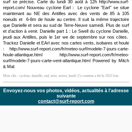
surf se précise. Carte du lundi 30 août à 12h http://www.surf-
report.com/ Nouveau cyclone Earl : Le cyclone "Earl" se situe
maintenant au NE des Antilles avec des vents de 85 à 105
noeuds et 6-8m de houle au centre. Il suit la même trajectoire
que Danielle et sera au sud de Terre-Neuve samedi. Plus de surf
et d'action à venir. Danielle part 1 : Le Swell du cyclone Danielle,
jeudi aux Antilles, puis le 1er we de septembre sur nos côtes.
Trackez Danielle et EArl avec nos cartes vents, isobares et houle
: http://www.surf-report.com/fr/meteo-surf/modele-7-jours-carte-
houle-atlantique.html http://www.surf-report.com/fr/meteo-
surf/modele-7-jours-carte-vent-atlantique.html Powered by Mitch
& Mat
Mots clés :
cyclone
,
danielle
,
sud
,
terre
,
neuve
,
lundi
| Ce contenu a été lu 1923 fois.
Envoyez-nous vos photos, vidéos, actualités à l'adresse
suivante
contact@surf-report.com