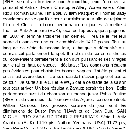
(BRE) seront au troisième tour. Aujourd'hui, jeudi l'épreuve se
poursuit et Patrick Beven, Christophe Allary, Adrien Valero, Alain
Riou, Romain Laulhé, Tim Boal, William Pasquet et Thomas Bady
essaierons de se qualifier pour le troisième tour afin de rejoindre
Picon et Cloitre. La bonne performance du jour est à mettre à
l'actif de Aritz Aranburu (EUK), local de l'épreuve, qui a gagné ici
en 2007 et terminé troisième l'an dernier. Il réalise le meilleur
score du jour avec une note combinée de 14,10 points. Tout au
long de sa série du second tour, le basque a démontré qu'il
connaissait parfaitement le spot. Il a choisi de surfer les droites
qui convenaient parfaitement à son surf puissant et ses virages
sur le rail en haut de vague. Il déclarait : "Les conditions n'étaient
pas évidentes pour choisir les bonnes vagues. J'ai été patient et
cela s'est avéré décisif. Je suis satisfait d'avoir gagné et passé
ce tour". Je surfe sur le CT et le WQS car à ce stade de la saison
tout peut arriver. Un bon résultat à Zarautz serait très bon". Belle
performance aussi du champion du monde junior Pablo Paulino
(BRE) et du vainqueur de l'épreuve des Açores son compatriote
William Cardoso. Les grosses surprise du jour, sont les
éliminations de Dusty Payne (HAW) et de Joan Duru. SAN
MIGUEL PRO ZARAUTZ TOUR 2 RESULTATS Série 1: Aritz
Aranburu (EUK) 14.10 pts, Nathan Yeomans (USA) 11.73 pts,
Sam Page (AUS) 6.30 pts, Karlos Gomez (EUK) 5.56 pts Série 2: