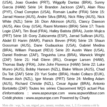
(USA), Joao Guedes (PRT), Wiggolly Dantas (BRA), Sunny
Garcia (HAW) Série 14: Brandon Jackson (ZAF), Alain Riou
(PYF), Chad Compton (USA), Romain Laulhe (FRA) Série 15:
Jarrad Howse (AUS), Andre Silva (BRA), Nick Riley (AUS), Nick
White (NZL) Série 16: Dion Atkinson (AUS), Clancy Dawson
(AUS), Alex Gray (USA), Raoni Monteiro (BRA) Série 17: Travis
Logie (ZAF), Tim Boal (FRA), Halley Batista (BRA), Justin Mujica
(PRT) Série 18: Gony Zubizarreta (ESP), Jarrad Sullivan (AUS),
Abdel El Harim (MAR), Patrick Beven (FRA) Série 19: Shaun
Gossman (AUS), Dane Gudauskas (USA), Gabriel Medina
(BRA), William Pasquet (REU) Série 20: Austin Ware (USA),
Daniel Redman (ZAF), Tinguinha Lima (BRA), Warwick Wright
(ZAF) Série 21: Hall Glenn (IRL), Granger Larsen (HAW),
Thomas Bady (FRA), John John Florence (HAW) Série 22: Luke
Munro (AUS), Bobby Hansen (NZL), Blake Wilson (AUS), Chad
Du Toit (ZAF) Série 23: Yuri Sodre (BRA), Hodei Collazo (EUK),
Rowan Aish (NZL), Igor Morais (PRT) Série 24: Melling Adam
(AUS), Richard Christie (NZL), Cesar Aguiar (BRA), Antonio
Bortoletto (ZAF) Toutes les séries Classement WQS actuel Plus
d'informations : www.aspeurope.com www.aspworldtour.com
Crédit photos : www.aspeurope.com Powered by Charly
Mots clés :
wqs
,
5x
,
san
,
miguel
,
pro
,
zarautz
,
resultats
,
tour
,
1
,
2
| Ce contenu a été lu