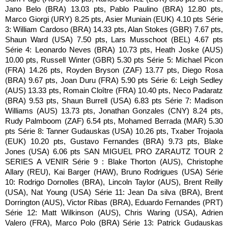
Jano Belo (BRA) 13.03 pts, Pablo Paulino (BRA) 12.80 pts,
Marco Giorgi (URY) 8.25 pts, Asier Muniain (EUK) 4.10 pts Série
3: William Cardoso (BRA) 14.33 pts, Alan Stokes (GBR) 7.67 pts,
Shaun Ward (USA) 7.50 pts, Lars Musschoot (BEL) 4.67 pts
Série 4: Leonardo Neves (BRA) 10.73 pts, Heath Joske (AUS)
10.00 pts, Russell Winter (GBR) 5.30 pts Série 5: Michael Picon
(FRA) 14.26 pts, Royden Bryson (ZAF) 13.77 pts, Diego Rosa
(BRA) 9.67 pts, Joan Duru (FRA) 5.90 pts Série 6: Leigh Sedley
(AUS) 13.33 pts, Romain Cloître (FRA) 10.40 pts, Neco Padaratz
(BRA) 9.53 pts, Shaun Burrell (USA) 6.83 pts Série 7: Madison
Williams (AUS) 13.73 pts, Jonathan Gonzales (CNY) 8.24 pts,
Rudy Palmboom (ZAF) 6.54 pts, Mohamed Berrada (MAR) 5.30
pts Série 8: Tanner Gudauskas (USA) 10.26 pts, Txaber Trojaola
(EUK) 10.20 pts, Gustavo Fernandes (BRA) 9.73 pts, Blake
Jones (USA) 6.06 pts SAN MIGUEL PRO ZARAUTZ TOUR 2
SERIES A VENIR Série 9 : Blake Thorton (AUS), Christophe
Allary (REU), Kai Barger (HAW), Bruno Rodrigues (USA) Série
10: Rodrigo Dornolles (BRA), Lincoln Taylor (AUS), Brent Reilly
(USA), Nat Young (USA) Série 11: Jean Da silva (BRA), Brent
Dorrington (AUS), Victor Ribas (BRA), Eduardo Fernandes (PRT)
Série 12: Matt Wilkinson (AUS), Chris Waring (USA), Adrien
Valero (FRA), Marco Polo (BRA) Série 13: Patrick Gudauskas