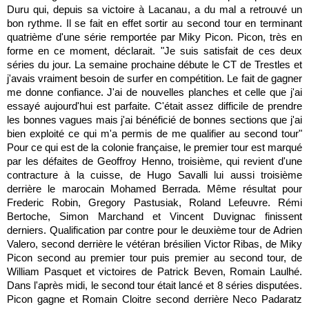
Duru qui, depuis sa victoire à Lacanau, a du mal a retrouvé un
bon rythme. Il se fait en effet sortir au second tour en terminant
quatrième d'une série remportée par Miky Picon. Picon, très en
forme en ce moment, déclarait. "Je suis satisfait de ces deux
séries du jour. La semaine prochaine débute le CT de Trestles et
j'avais vraiment besoin de surfer en compétition. Le fait de gagner
me donne confiance. J'ai de nouvelles planches et celle que j'ai
essayé aujourd'hui est parfaite. C'était assez difficile de prendre
les bonnes vagues mais j'ai bénéficié de bonnes sections que j'ai
bien exploité ce qui m'a permis de me qualifier au second tour"
Pour ce qui est de la colonie française, le premier tour est marqué
par les défaites de Geoffroy Henno, troisième, qui revient d'une
contracture à la cuisse, de Hugo Savalli lui aussi troisième
derrière le marocain Mohamed Berrada. Même résultat pour
Frederic Robin, Gregory Pastusiak, Roland Lefeuvre. Rémi
Bertoche, Simon Marchand et Vincent Duvignac finissent
derniers. Qualification par contre pour le deuxième tour de Adrien
Valero, second derrière le vétéran brésilien Victor Ribas, de Miky
Picon second au premier tour puis premier au second tour, de
William Pasquet et victoires de Patrick Beven, Romain Laulhé.
Dans l'après midi, le second tour était lancé et 8 séries disputées.
Picon gagne et Romain Cloitre second derrière Neco Padaratz