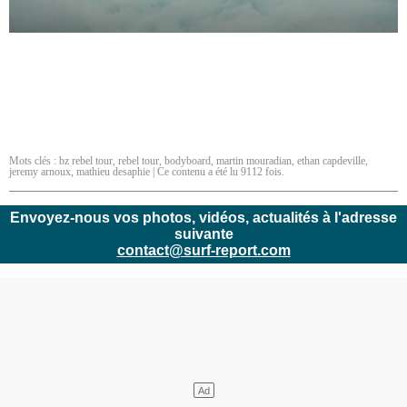
Mots clés :
bz rebel tour
,
rebel tour
,
bodyboard
,
martin mouradian
,
ethan capdeville
,
jeremy arnoux
,
mathieu desaphie
| Ce contenu a été lu 9112 fois.
Envoyez-nous vos photos, vidéos, actualités à l'adresse
suivante
contact@surf-report.com