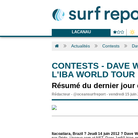
LACANAU
Actualités
Contests
Dav
CONTESTS
-
DAVE 
L'IBA WORLD TOUR 
Résumé du dernier jour 
Rédacteur
-
@oceansurfreport
-
vendredi 15 juin
Itacoatiara, Brazil ? Jeudi 14 juin 2012 ? Dave 