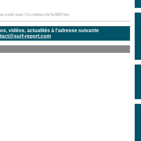
ba
,
world
,
touro
| Ce contenu a été lu 6083 fois.
, vidéos, actualités à l'adresse suivante
tact@surf-report.com