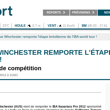
REPORTS
PRÉVISIONS
NE
23°C
HOULE :
0.7 m
VENT :
11 Km/h
BM :
05:03 - 17:41
e Winchester remporte l'étape brésilienne de l'IBA world tour !
WINCHESTER REMPORTE L'ÉTAPE
!
de compétition
 2012 à 11h01
Winchester (AUS)
vient de remporter le
IBA Itaoariara Pro 2012
sponsorisé