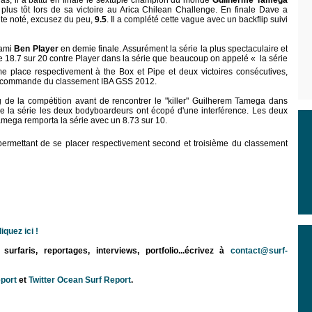
s, il a battu en finale le sextuple champion du monde
Guilherme Tamega
s plus tôt lors de sa victoire au Arica Chilean Challenge. En finale Dave a
te noté, excusez du peu,
9.5
. Il a complété cette vague avec un backflip suivi
 ami
Ben Player
en demie finale. Assurément la série la plus spectaculaire et
 18.7 sur 20 contre Player dans la série que beaucoup on appelé « la série
me
place respectivement à the Box et Pipe et deux victoires consécutives,
 au commande du classement IBA GSS 2012.
g de la compétition avant de rencontrer le "killer" Guilherem Tamega dans
de la série les deux bodyboardeurs ont écopé d'une interférence. Les deux
amega remporta la série avec un 8.73 sur 10.
permettant de se placer respectivement second et troisième du classement
iquez ici !
rfaris, reportages, interviews, portfolio...écrivez à
contact@surf-
port
et
Twitter Ocean Surf Report
.