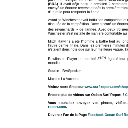
par Pride, Useque.com et NET. Dans 1m50 bien gra
(BRA)
. Il avait déjà battu le brésilien 2 semaine
envoyé un énorme reverse air dès la première minu
d'un rollo pour remporter la finale.
Avant ça Winchester avait battu son compatriote et
disputée de la compétition. Dave a scoré un énorme
des revanchards » de l'année. Avec deux troisiè
Winchester s'est installé de manière confortable
Mitch Rawlins a été l'homme à battre tout au lon
l'autre demie finale. Dans les premières minutes 
n'étaient donc noté que sur leur meilleure vague. T
ème
Rawlins et Player ont terminé 3
égalité leur 
mondial.
Source : IBA/Specker
Maxime La Vachette
Visitez notre Shop sur
www.surf-report.com/shop
Encore plus de vidéos sur Océan Surf Report ?
Cl
Vous souhaitez envoyer vos photos, vidéos, su
report.com
.
Devenez Fan de la Page
Facebook Ocean Surf Re