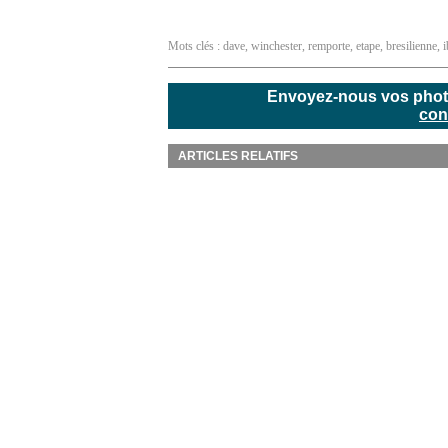
Mots clés :
dave
,
winchester
,
remporte
,
etape
,
bresilienne
,
i
Envoyez-nous vos photos
con
ARTICLES RELATIFS