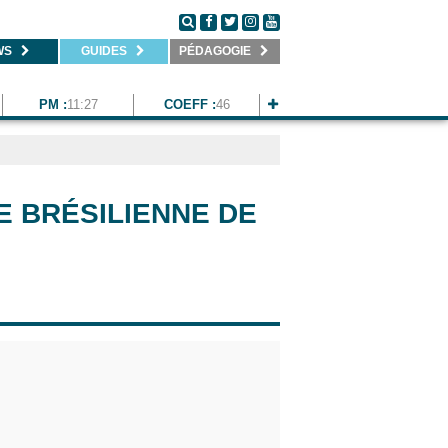
WS
GUIDES
PÉDAGOGIE
PM :
11:27
COEFF :
46
 BRÉSILIENNE DE