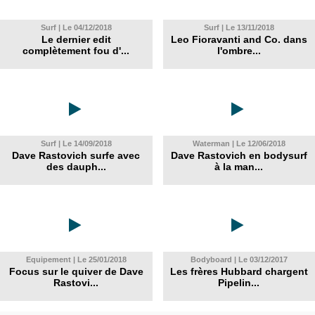
Surf | Le 04/12/2018
Surf | Le 13/11/2018
Le dernier edit
Leo Fioravanti and Co. dans
complètement fou d'...
l'ombre...
Surf | Le 14/09/2018
Waterman | Le 12/06/2018
Dave Rastovich surfe avec
Dave Rastovich en bodysurf
des dauph...
à la man...
Equipement | Le 25/01/2018
Bodyboard | Le 03/12/2017
Focus sur le quiver de Dave
Les frères Hubbard chargent
Rastovi...
Pipelin...